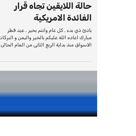
11 أبريل 2024
1 دقيقة قراءة
المقالات الفنية
تعليقى على الاسواق فى ظ
حالة اللايقين تجاه قرار
الفائدة الامريكية
بادئ ذي بدء , كل عام وانتم بخير , عيد فطر
مبارك اعاده الله عليكم بالخير واليمن و البركات
الاسواق منذ بداية الربع الثانى من العام الحالى
و...