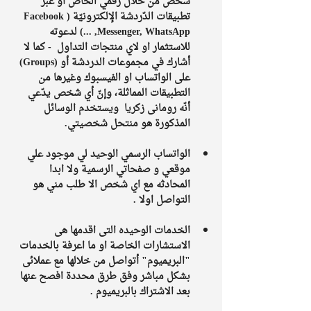
شخص من خلال رقمي الخاص أو عبر 
تطبيقات الدّردشة الإلكترونيّة (Facebook 
Messenger, WhatsApp, ...) لدعوته 
للاستثمار او لاي منتجات التداول  - كما لا 
أشارك في مجموعات الدردشة أو (Groups) 
على الواتساب او الفيسبوك وغيرها من 
التطبيقات المماثلة، وإنّ أي شخص يدّعي 
أنّه رومانى زكريا  ويستخدم الوسائل 
المذكورة هو منتحل شخصيتي.
الواتساب الرسمي الوحيد لي موجود علي 
موقعي و صفحاتي الرسمية ولا ابدا 
المحادثه مع اي شخص الا طلب مني هو 
التواصل اولا . 
الخدمات الوحيده التى اقدمها هى 
الاستشارات الخاصة او ما اعرفة بالخدمات 
"البريميوم" أتواصل من خلالها مع عملائى 
بشكل مباشر وفق طرق محددة افصح عنها 
بعد الاشتراك بالبريميوم .