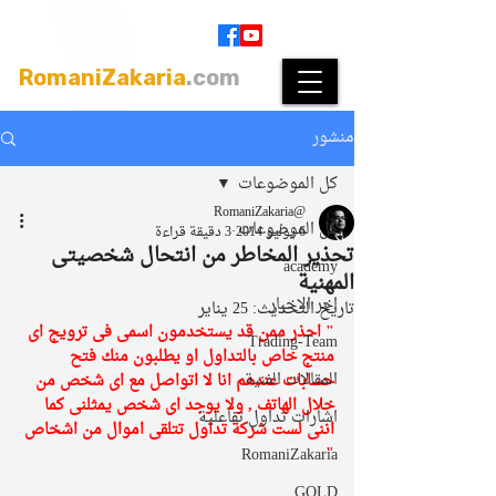
Join
|
Members Login
RomaniZakaria
.com
منشور
كل الموضوعات
@RomaniZakaria
كل الموضوعات
6 يوليو 2014
3 دقيقة قراءة
تحذير المخاطر من انتحال شخصيتى
academy
المهنية
اخر الاخبار
تاريخ التحديث:
25 يناير
" احذر ممن قد يستخدمون اسمى فى ترويج اى 
Trading-Team
منتج خاص بالتداول او يطلبون منك فتح 
المقالات الفنية
حسابات عندهم انا لا اتواصل مع اى شخص من 
خلال الهاتف , ولا يوجد اى شخص يمثلنى كما 
اشارات تداول تفاعلية
اننى لست شركة تداول تتلقى اموال من اشخاص 
" 
RomaniZakaria
GOLD