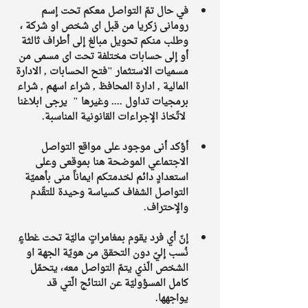
في حال تمّ التواصل معكم تحت إسم 
رومانى زكريا من قبل اى شخص او شركة ، 
وطلب منكم تحويل مبالغ إلى أطراف ثالثة 
أو إلى حسابات مختلفة تحت اى مسمى من 
مسميات الاستثمار "فتح الحسابات , الادارة 
المالية , ادارة المحافظ , شراء اسهم , شراء 
برمجيات تداول .... وغيرها "  يرجى ابلاغنا 
 لاتّخاذ الإجراءات القانونية المناسبة.
أؤكد أنى موجود على مواقع التواصل 
الاجتماعي الموضحة هنا بموقعى وعلى 
استعدادٍ دائم لخدمتكم ايماناً منى بأهميّة 
التواصل الشفاف كسياسة وحيدة للتقّدم 
والإحتراف.
إنّ أي فرد يقوم بمغامراتٍ ماليّة تحت غطاءٍ 
نُسب إليّ دون التحقق من هويّة الجهة او 
الشخص الّذي يتمّ التواصل معه، يتحمّل 
كامل المسؤوليّة عن النتائج الّتي قد 
يواجهها.