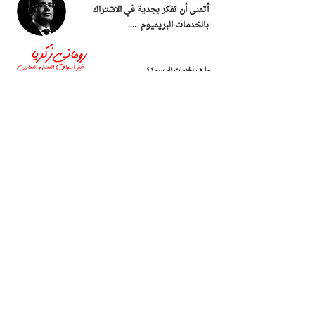
أتمنى أن تفكر بجدية في الاشتراك
بالخدمات البريميوم ....
ما هى الخدمات البريميوم؟؟
رومانى زكريا مضارب وتاجر محترف منذ عام 2005 فى اسواق الذهب
و المال العالمية , اتبنى فى التداول منهجية "التداول مع الاتجاه
السائد" , ​انا اقدم خدماتى فقط للتجار المهنيين الذين قرروا العيش
وفق مبادئ المتاجرة و الحفاظ على المال وتنميته على مدار الـــ30عام
القادمة و ليس الاسبوع واحد , انا افخر انى واحد من المحترفين فى
هذا المجال و صاحب رقم قياسى , من خلال خدمة فريق التداول
أشارك خبرتى العملية مع أعضاء فريق التداول بصورة يومية , أحاول
تنبيه المتداولين المبتدئين و المتقدمين إلى العديد من المزالق التي