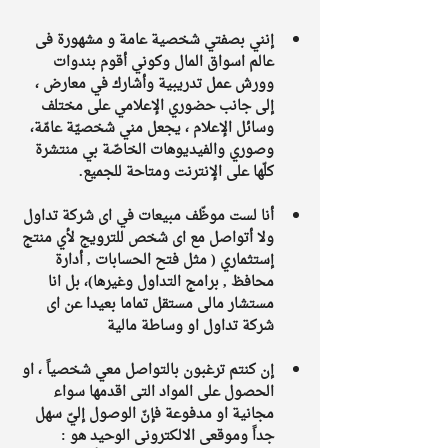
إنني بصفتي شخصية عامة و مشهورة فى 
عالم اسواق المال وكوني أقوم بندوات 
وورش عمل تدريبية وأشارك في معارض ، 
إلى جانب حضوري الإعلامي على مختلف 
وسائل الإعلام ، يجعل مني شخصيّة عامّة، 
وصوري والفيديوهات الخاصّة بي منتشرة 
كلّها على الإنترنت ومتاحة للجميع.
أنا لست موظّف مبيعات في اى شركة تداول 
ولا أتواصل مع اى شخص للترويج لأي منتج 
إستثماري ( مثل فتح الحسابات , أدارة 
محافظ , برامج التداول وغيرها)، بل انا 
مستشار مالى مستقل تماما بعيدا عن اى 
شركة تداول او وساطة مالية 
إن كنتم ترغبون بالتواصل معي شخصياً ، او 
الحصول على المواد التى اقدمها سواء 
مجانية او مدفوعة فإنّ الوصول إليّ سهل 
جداً وموقعى الالكترونى الوحيد هو : 