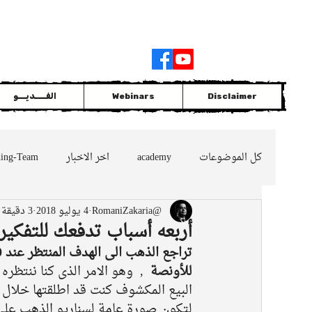
Join
|
Members Login
Disclaimer
Webinars
الفــــديـــو
كل الموضوعات
academy
اخر الاخبار
ding-Team
@RomaniZakaria
4 يوليو 2018
3 دقيقة قراءة
GOLD
التداول مع الاتجاه السائد
oil
nes
أربعه أسباب تدفعك للتفكير
للأونصة
  ,  وهو الامر الذى كنا ننت
لتكون صورة عامة لسناريو الذهب على