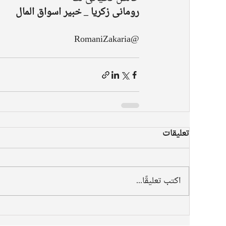
رومانى زكريا _ خبير اسواق المال 
@RomaniZakaria
تعليقات
اكتب تعليقًا...