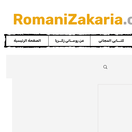
RomaniZakaria
.
كتـــابى المجانى
عن رومــانى زكــريا
الصفحة الرئيسية
دولار 