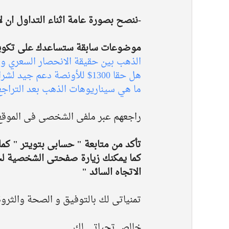
-ننصح بصورة عامة اثناء التداول ان لا تزيد المخاطرة عن 2
موضوعات سابقة ستساعدك على تكوين
الذهب بين حقيقة الانحصار السعري وا
هل حقا 1300$ للأونصة دعم جيد لشراء الذهب؟ 
ما هي سيناريوهات الذهب بعد التراجع دون 1300$ لل
راجعهم عبر ملفى الشخصى فى الموقع
تأكد من متابعة " حسابى بتويتر " كما 
كما يمكنك زيارة صفحتى الشخصية لحج
الاتجاه السائد " 
تمنياتى لك بالتوفيق و الصحة والثروة
خالص تحياتى لك