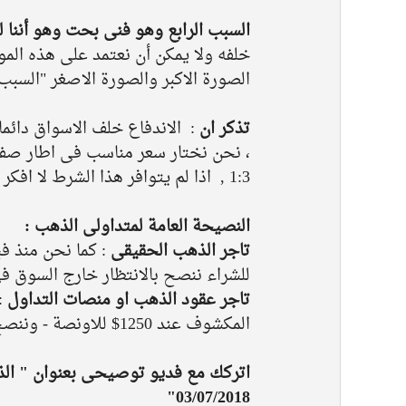
السبب الرابع وهو فنى بحت وهو أننا ل
خلفه ولا يمكن أن نعتمد على هذه الم
الصورة الاكبر والصورة الاصغر "السبب 
تذكر ان 
:  الاندفاع خلف الاسواق دائ
1:3 ,  اذا لم يتوافر هذا الشرط لا افكر فى دخول السوق ⁦وهذا هو الوضع القائم الان بشارت الذهب ⁩
النصيحة العامة لمتداولى الذهب : 
تاجر الذهب الحقيقى
 : كما نحن منذ ف
للشراء ننصح بالانتظار خارج السوق ف
تاجر عقود الذهب او منصات التداول
 
المكشوف عند 1250$ للاونصة - وننصح الان بالجلوس على مقاعد الانتظار لحين صفقة جديدة 
03/07/2018"