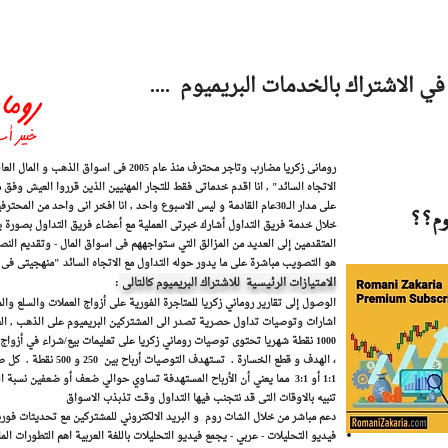
في الاشتراك بالخدمات البريميوم ....
رومانى زكريا مضارب وتاجر محترف منذ عام 2005 فى 
الاتجاه السائد" , ​انا اقدم خدماتى فقط للتجار المهنيين الذين قرروا العيش وفق 
على مدار الـــ30عام القادمة و ليس الاسبوع واحد , انا افخر انى واحد من
يوم؟؟
خلال خدمة فريق التداول أشارك خبرتى العملية مع أعضاء فريق التداول بصورة يومي
المتقدمين إلى العديد من المزالق التي ستواجههم فى اسواق المال - وتقديم الن
هو التصويب مباشرة على ما يدور حوله التداول مع الاتجاه السائد "منهجيتى فى 
الامتيازات الرئيسية للاشتراك البريميوم كالتالى
:
الوصول إلى تقارير روماني زكريا للمتاجرة الفورية على أزواج العملات والسلع وا
اشارات وتوصيات تداول حصرية تصدر الى المشتركين البريميوم على الذهب , العمل
1000 نقطة شهريا تحتوى توصيات روماني زكريا على تعليمات بيع/شراء في أزو
، الهدف و قطع الخسارة . تس
1:1 أو 3:1 مما يعني أن الأرباح المستهدفة تساوي حوالي ضعف أو ضعفين نسبة المخاطرة .
تنبيه بالاوقات التى قد نتجنب فيها التداول وقت تذبذب الاسواق
دعم مباشر من خلال الشات روم و البريد الالكتروني للمشتركين مع تحديثات فور
فيديو التحليلات - عربي - يجمع فيديو التحليلات باللغة العربية اهم التطورات الما