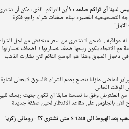
يس لدينا أى تراكم صاعد : 
فأين التراكم  الذى يمكن أن نشترى
وجه التصحيحيه القصيره لبناء صفقات شراء راجع فكرة 
الاول" 
ما له عواقبه ,  فنحن لا نشترى من سعر منخفض من اجل الشراء
، نحن نختار سعر مناسب فى اطار صفقة مع الاتجاه يكون ربحها ضعف خسارتها 3 اضعاف خسارتها 
براير الماضى مازلنا ننصح بعدم الشراء فالسوق لايعطى اشارة 
ى الوقت الحالى
: من المفترض وفق ما نصحنا سابقا ان تكون جنيت ربحك للبيع
اتركك مع فديو توصيحى بعنوان " الذهب بعد الهبوط الى 1240 $ متى تشترى ؟؟ - رومانى زكريا 