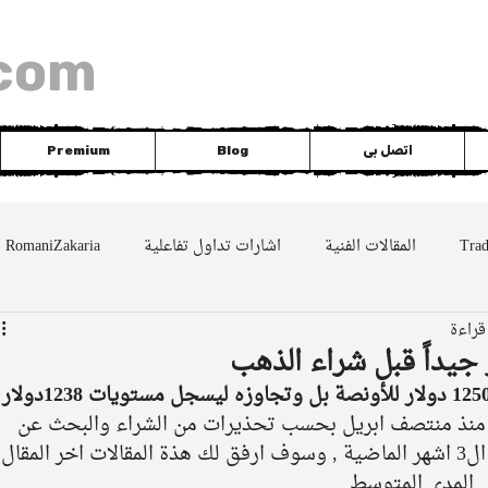
com
اتصل بى
Blog
Premium
Tra
المقالات الفنية
اشارات تداول تفاعلية
RomaniZakaria
DAX
silver
EUR
Nasdaq
Dowjo
 جيداً قبل شراء الذهب
تراجع الذهب الى الهدف المنتظر عند 1250 دولار للأونصة بل وتجاوزه ليسجل مستويات 1238
ظره منذ منتصف ابريل بحسب تحذيرات من الشراء والبحث عن 
البيع المكشوف كنت قد اطلقتها خلال ال3 اشهر الماضية , وسوف ارفق لك هذة المقالات اخر المقال 
 المدى المتوسط 