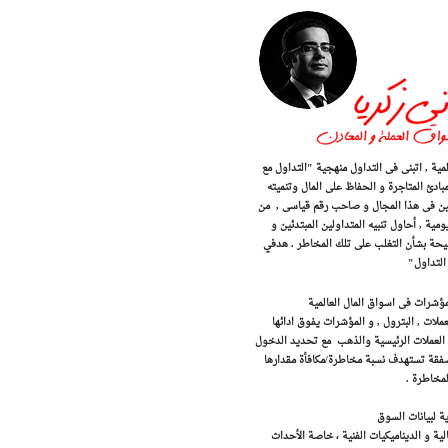
اسواق الذهب و المال العالمية , اتبنى فى التداول منهجية "التداول مع
مبادئ المتاجرة و الحفاظ على المال وتنميته
 المحترفين فى هذا المجال و صاحب رقم قياسى , من
ة , أحاول تنبيه المتداولين المبتدئين و
صيحة بشأن التغلب على تلك المخاطر . هدفي
التداول"
لمؤشرات فى اسواق المال العالمية
ات , البترول , و المؤشرات يفوق ادائها
اج العملات الرئيسية والذهب مع تحديد الدخول
تهدف التوصيات أرباح بين 250 و 500 نقطة . كل صفقة تستهدف نسبة مخاطرة/مكافأة مقدارها
ية لبيانات السوق
لية و الديناميكيات الفنية ، خاصة الأحداث