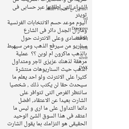
الشراء التى اطلقنها عبر حسابى فى 
التداول مع الاتجاه السائد
تويتر 
oil
اليوم موعد حسم الانتخابات الفرنسية 
Dowjones
ومازال الجدل دائر فى الشارع 
الاقتصادى وعلى الانترنت حول 
Nasdaq
سناريو من سيرفع الذهب ومن سيهبط 
EUR
بالذهب ماكرون ام لوبن ؟؟  عملية 
silver
مرهقة لذهنك عزيزى تاجر ومتداول 
DAX
الذهب حيث السناريوهات منتشرة 
كثيرا على الانترنت ولو احد يعلم ما 
سيحدث حقا لن يكتب ذلك , شخصيا 
سانتظر الفرص التى تتوافر على 
الشارت بعيدا عن الاعتقاد, افضل  
دائما التداول على ما ارى و ليس ما 
اعتقد فى هذا السوق الشئ الوحيد 
الحقيقى هو التزامك بما يقول الشارت 