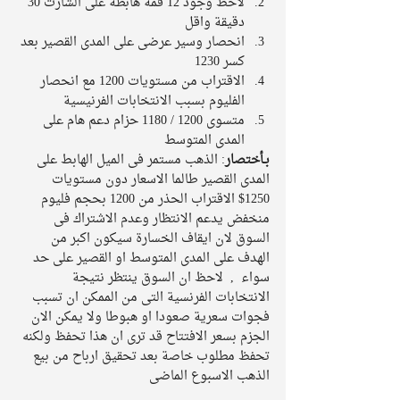
لاحظ وجود 12 قمة هابطة على الشارت 30 
دقيقة واقل  
انحصار وسير عرضى على المدى القصير بعد 
كسر 1230   
الاقتراب من مستويات 1200 مع انحصار 
الفليوم بسبب الانتخابات الفرنيسية   
متسوى 1200 / 1180 حزام دعم هام على 
المدى المتوسط   
بـأختصار
: الذهب مستمر فى الميل الهابط على 
المدى القصير طالما الاسعار دون مستويات 
1250$ الاقتراب الحذر من 1200 بحجم فليوم 
منخفض يدعم الانتظار وعدم الاشتراك فى 
السوق لان ايقاف الخسارة سيكون اكبر من 
الهدف على المدى المتوسط او القصير على حد 
سواء  ,  لاحظ ان السوق ينتظر نتيجة 
الانتخابات الفرنسية التى من الممكن ان تسبب 
فجوات سعرية صعودا او هبوطا ولا يمكن الان 
الجزم بسعر الافتتاح قد ترى ان هذا تحفظ ولكنه 
تحفظ مطلوب خاصة بعد تحقيق ارباح من بيع 
الذهب الاسبوع الماضى 