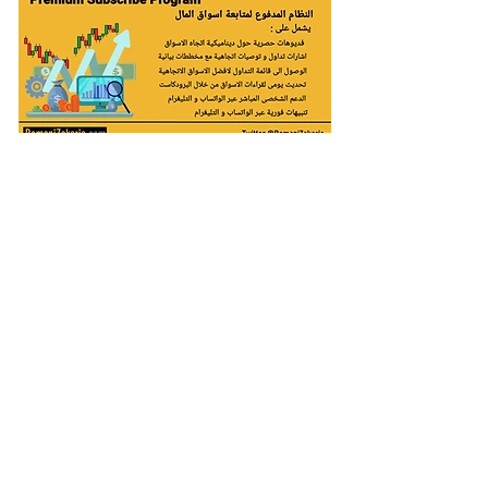
رومانى زكريا مضارب وتاجر محترف منذ عام 2005 فى اسواق الذهب
و المال العالمية , اتبنى فى التداول منهجية "التداول مع الاتجاه
السائد" , ​انا اقدم خدماتى فقط للتجار المهنيين الذين قرروا العيش
وفق مبادئ المتاجرة و الحفاظ على المال وتنميته على مدار الـــ30عام
القادمة و ليس الاسبوع واحد , انا افخر انى واحد من المحترفين فى
هذا المجال و صاحب رقم قياسى , من خلال خدمة فريق التداول
أشارك خبرتى العملية مع أعضاء فريق التداول بصورة يومية , أحاول
تنبيه المتداولين المبتدئين و المتقدمين إلى العديد من المزالق التي
ستواجههم فى اسواق المال - وتقديم النصيحة بشأن التغلب على تلك
المخاطر . هدفي هو التصويب مباشرة على ما يدور حوله التداول مع
الاتجاه السائد "منهجيتى فى التداول"
الامتيازات الرئيسية للاشتراك البريميوم كالتالى
:
الوصول إلى تقارير روماني زكريا للمتاجرة الفورية على أزواج العملات
والسلع والمؤشرات فى اسواق المال العالمية
اشارات وتوصيات تداول حصرية تصدر الى المشتركين البريميوم على
الذهب , العملات , البترول , و المؤشرات يفوق ادائها 1000 نقطة