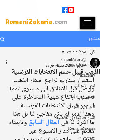
Join
|
Members Login
RomaniZakaria
.com
منشور
كل الموضوعات
@RomaniZakaria
كل الموضوعات
7 مايو 2017
2 دقيقة قراءة
الذهب قبيل حسم الانتخابات الفرنسية
academy
استمرار سناريو تراجع اسعار الذهب 
اخر الاخبار
ووصل قبل الاغلاق الى مستوى 1227 
$ بسبب ارتفاع شهية المخاطرة على 
Trading-Team
اليورو قبيل الانتخابات الفرنسية , 
المقالات الفنية
وهذا الامر لم يكن مفاجئ لنا بل هذا 
اشارات تداول تفاعلية
ما اشرنا له فى 
المقال السابق
 وتابعناه 
RomaniZakaria
معكم على مدار الاسبوع عبر 
تغريداتى والتحذيرات الصريحة من 
GOLD