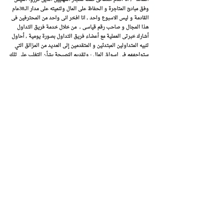
وفق مبادئ المتاجرة و الحفاظ على المال وتنميته على مدار الـــ30عام
القادمة و ليس الاسبوع واحد , انا افخر انى واحد من المحترفين فى
هذا المجال و صاحب رقم قياسى , من خلال خدمة فريق التداول
أشارك خبرتى العملية مع أعضاء فريق التداول بصورة يومية , أحاول
تنبيه المتداولين المبتدئين و المتقدمين إلى العديد من المزالق التي
ستواجههم فى اسواق المال - وتقديم النصيحة بشأن التغلب على تلك
المخاطر . هدفي هو التصويب مباشرة على ما يدور حوله التداول مع
الاتجاه السائد "منهجيتى فى التداول"
الامتيازات الرئيسية للاشتراك البريميوم كالتالى
:
الوصول إلى تقارير روماني زكريا للمتاجرة الفورية على أزواج العملات
والسلع والمؤشرات فى اسواق المال العالمية
اشارات وتوصيات تداول حصرية تصدر الى المشتركين البريميوم على
الذهب , العملات , البترول , و المؤشرات يفوق ادائها 1000 نقطة
شهريا تحتوى توصيات روماني زكريا على تعليمات بيع/شراء في أزواج
العملات الرئيسية والذهب مع تحديد الدخول ، الهدف و قطع الخسارة
. تستهدف التوصيات أرباح بين 250 و 500 نقطة . كل صفقة
تستهدف نسبة مخاطرة/مكافأة مقدارها 1:1 أو 3:1 مما يعني أن الأرباح
المستهدفة تساوي حوالي ضعف أو ضعفين نسبة المخاطرة .
تنبيه بالاوقات التى قد نتجنب فيها التداول وقت تذبذب الاسواق
دعم مباشر من خلال الشات روم و البريد الالكتروني للمشتركين مع
تحديثات فورية لبيانات السوق
فيديو التحليلات - عربي - يجمع فيديو التحليلات باللغة العربية اهم
التطورات المالية و الديناميكيات الفنية ، خاصة الأحداث التي تؤثر