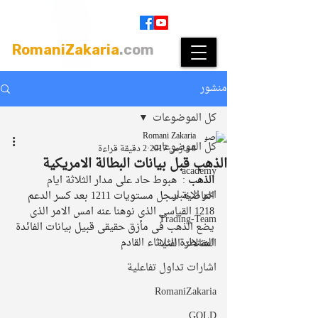
Join
|
Members Login
RomaniZakaria
.com
منشور
كل الموضوعات
Romani Zakaria
كل الموضوعات
8 مارس 2017
2 دقيقة قراءة
الذهب قبل بيانات البطالة الامريكية
academy
الذهب 
:  هبوط حاد على مدار الثلاثة ايام 
اخر الاخبار
الماضية سجل مستويات 1211 بعد كسر الدعم 
1218 القياسى الذى نوهنا عنه امس الامر الذى 
Trading-Team
يضع الذهب فى مأزق حقيقى قبيل بيانات الفائدة 
المنتظرة الثلاثاء القادم 
المقالات الفنية
اشارات تداول تفاعلية
RomaniZakaria
GOLD