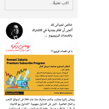
اكتب تعليقًا...
خالص تحياتى لك
أتمنى أن تفكر بجدية في الاشتراك
بالخدمات البريميوم ....
ما هى الخدمات البريميوم؟؟
رومانى زكريا مضارب وتاجر محترف منذ عام 2005 فى اسواق الذهب
و المال العالمية , اتبنى فى التداول منهجية "التداول مع الاتجاه
السائد" , ​انا اقدم خدماتى فقط للتجار المهنيين الذين قرروا العيش