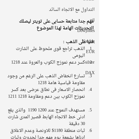
التداول مع الاتجاه السائد
oil
مهم جدا متابعة حسابى على تويتر ليصلك 
التحديثات الهامة لهذا الموضوع 
Dowjones
Nasdaq
فنيا على الذهب :
الذهب تراجع قوى ملحوظ على الشارت 
EUR
اليومى    
كسر دعم نموزج الكوب والعروة عند 1218    
silver
DAX
تسارع انخفاض الذهب على الرغم من وجود 
مقاومة قياسية هامة 1218   
انحصار الاسعار فى نطاق عرضى بعد كسر 
نموزج الكوب بين دعم ومقاومة 1218 1211  
مستهدف النموج عند 1200 1190  والذى يقع 
ادنى خط الاتجاه الهابط قصير المدى شارت 
30 دقيقة    
ثبات منطقة 1180$ للاونصة وعدم الاغلاق 
ادناها بشمعة يوم مهم جدا لحدوث وثبات 