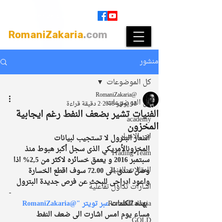
Join
|
Members Login
RomaniZakaria
.com
منشور
كل الموضوعات
@RomaniZakaria
كل الموضوعات
12 يوليو 2018
2 دقيقة قراءة
الفنيات تشير بضعف النفط رغم ايجابية
academy
المخزون
اخر الاخبار
اسعار البترول لا تستجيب لبيانات 
المخزونالأمريكي الذى سجل أكبر هبوط منذ 
Trading-Team
سبتمبر 2016 و يعمق خسائره لاكثر من 2,5% اذا 
المقالات الفنية
وصل عندى الى 72.00 سوف اقطع الخسارة 
واعود ادراجى للبحث عن فرص جديدة البترول
اشارات تداول تفاعلية
-
 بهذه الكلمات
RomaniZakaria
 عبر تويتر "@RomaniZakaria
مساء يوم امس اشارت الى ضعف النفط 
GOLD