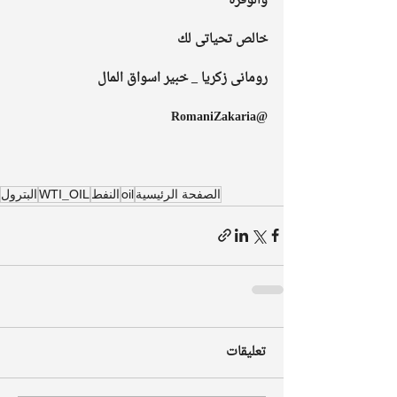
والوفرة
خالص تحياتى لك
رومانى زكريا _ خبير اسواق المال 
@RomaniZakaria
الصفحة الرئيسية
oil
النفط
WTI_OIL
البترول
تعليقات