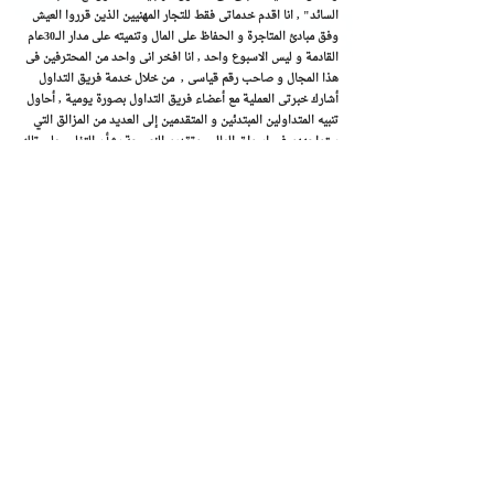
السائد" , ​انا اقدم خدماتى فقط للتجار المهنيين الذين قرروا العيش
وفق مبادئ المتاجرة و الحفاظ على المال وتنميته على مدار الـــ30عام
القادمة و ليس الاسبوع واحد , انا افخر انى واحد من المحترفين فى
هذا المجال و صاحب رقم قياسى , من خلال خدمة فريق التداول
أشارك خبرتى العملية مع أعضاء فريق التداول بصورة يومية , أحاول
تنبيه المتداولين المبتدئين و المتقدمين إلى العديد من المزالق التي
ستواجههم فى اسواق المال - وتقديم النصيحة بشأن التغلب على تلك
المخاطر . هدفي هو التصويب مباشرة على ما يدور حوله التداول مع
الاتجاه السائد "منهجيتى فى التداول"
الامتيازات الرئيسية للاشتراك البريميوم كالتالى
:
الوصول إلى تقارير روماني زكريا للمتاجرة الفورية على أزواج العملات
والسلع والمؤشرات فى اسواق المال العالمية
اشارات وتوصيات تداول حصرية تصدر الى المشتركين البريميوم على
الذهب , العملات , البترول , و المؤشرات يفوق ادائها 1000 نقطة
شهريا تحتوى توصيات روماني زكريا على تعليمات بيع/شراء في أزواج
العملات الرئيسية والذهب مع تحديد الدخول ، الهدف و قطع الخسارة
. تستهدف التوصيات أرباح بين 250 و 500 نقطة . كل صفقة
تستهدف نسبة مخاطرة/مكافأة مقدارها 1:1 أو 3:1 مما يعني أن الأرباح
المستهدفة تساوي حوالي ضعف أو ضعفين نسبة المخاطرة .
تنبيه بالاوقات التى قد نتجنب فيها التداول وقت تذبذب الاسواق
دعم مباشر من خلال الشات روم و البريد الالكتروني للمشتركين مع
تحديثات فورية لبيانات السوق
فيديو التحليلات - عربي - يجمع فيديو التحليلات باللغة العربية اهم