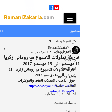
Join
|
Members Login
RomaniZakaria
.com
منشور
كل الموضوعات
@RomaniZakaria
كل الموضوعات
12 ديسمبر 2017
1 دقيقة قراءة
خارطة تداولات الاسبوع مع رومانى زكريا -
academy
11 ديسمبر الى 15 ديسمبر 2017
اخر الاخبار
خارطة تداولات الاسبوع مع رومانى زكريا - 11 
ديسمبر الى 15 ديسمبر 2017
Trading-Team
حول الذهب , العملات النفط والمؤشرات
المقالات الفنية
https://www.youtube.com/watch?
v=6wnIHGxjeWU
اشارات تداول تفاعلية
RomaniZakaria
GOLD