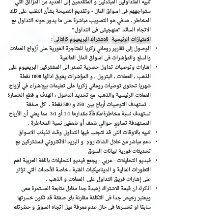
تنبيه المتداولين المبتدئين و المتقدمين إلى العديد من المزالق التي
ستواجههم فى اسواق المال - وتقديم النصيحة بشأن التغلب على تلك
المخاطر . هدفي هو التصويب مباشرة على ما يدور حوله التداول مع
الاتجاه السائد "منهجيتى فى التداول"
الامتيازات الرئيسية للاشتراك البريميوم كالتالى
:
الوصول إلى تقارير روماني زكريا للمتاجرة الفورية على أزواج العملات
والسلع والمؤشرات فى اسواق المال العالمية
اشارات وتوصيات تداول حصرية تصدر الى المشتركين البريميوم على
الذهب , العملات , البترول , و المؤشرات يفوق ادائها 1000 نقطة
شهريا تحتوى توصيات روماني زكريا على تعليمات بيع/شراء في أزواج
العملات الرئيسية والذهب مع تحديد الدخول ، الهدف و قطع الخسارة
. تستهدف التوصيات أرباح بين 250 و 500 نقطة . كل صفقة
تستهدف نسبة مخاطرة/مكافأة مقدارها 1:1 أو 3:1 مما يعني أن الأرباح
المستهدفة تساوي حوالي ضعف أو ضعفين نسبة المخاطرة .
تنبيه بالاوقات التى قد نتجنب فيها التداول وقت تذبذب الاسواق
دعم مباشر من خلال الشات روم و البريد الالكتروني للمشتركين مع
تحديثات فورية لبيانات السوق
فيديو التحليلات - عربي - يجمع فيديو التحليلات باللغة العربية اهم
التطورات المالية و الديناميكيات الفنية ، خاصة الأحداث التي تؤثر
على إشارات فريق التداول على العملات و الذهب .
اذكرك ان قيمة الاشتراك زهيدة جدا مقابل متابعة المستمرة معى
ويعتبر رخيص جدا فى التكلفة مقارنة باى صفقة قد تكون خسرتها
سابقا او تخسرها فى حال عدم معرفة ميل اتجاه السوق و حضرتك
خارج البريميوم لذلك انضمامك معنا مربح فى كل الحالات لانه سياعدك