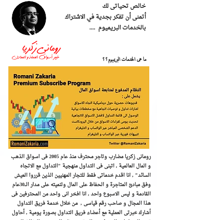
خالص تحياتى لك
أتمنى أن تفكر بجدية في الاشتراك
بالخدمات البريميوم ....
ما هى الخدمات البريميوم؟؟
رومانى زكريا مضارب وتاجر محترف منذ عام 2005 فى اسواق الذهب
و المال العالمية , اتبنى فى التداول منهجية "التداول مع الاتجاه
السائد" , ​انا اقدم خدماتى فقط للتجار المهنيين الذين قرروا العيش
وفق مبادئ المتاجرة و الحفاظ على المال وتنميته على مدار الـــ30عام
القادمة و ليس الاسبوع واحد , انا افخر انى واحد من المحترفين فى
هذا المجال و صاحب رقم قياسى , من خلال خدمة فريق التداول
أشارك خبرتى العملية مع أعضاء فريق التداول بصورة يومية , أحاول