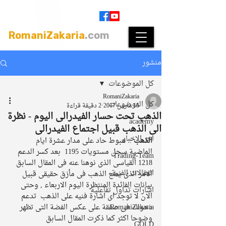
Join
|
Members Login
RomaniZakaria
.com
منشور
كل الموضوعات
RomaniZakaria
كل الموضوعات
15 مارس 2017
2 دقيقة قراءة
الذهب تحت حسار الفيدرالى اليوم - نظرة
academy
الى الذهب قبيل اجتماع الفيدرالى
اخر الاخبار
الذهب 
:  هبوط حاد على مدار عشرة ايام 
الماضية سجل مستويات 1195  بعد كسر الدعم 
Trading-Team
1218 القياسى الذى نوهنا عنه فى المقال السابق 
المقالات الفنية
الامر الذى يضع الذهب فى مأزق حقيقى قبيل 
بيانات الفائدة المنتظرة اليوم الاربعاء , وحتى 
اشارات تداول تفاعلية
الان لا توجد اى اشارة فنيه على الذهب  تدعم 
RomaniZakaria
دخولك فى صفقة على عكس الفضة التى تظهر 
وضوحا اكثر كما ذكرت المقال السابق
GOLD