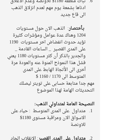
ثبات منطقة 1180$ للاونصة وعدم الاغلاق 
ادناها بشمعة يوم مهم لعدم انزلاق الذهب 
الى قاع جديد 
بـأختصار
:  الذهب الان حول مستويات 
1204 وهناك عدة عوامل ومؤشرات كثيرة 
تؤيد حدوث انفضاض اخر مستويات  1190 
على المدى القصير  _ الساعات القادمة _ 
والجدير بالذكر أن كثر مستويات 1180 يعني 
فشل هذا النموذج المنوة عنه والعودة مرة 
أخرى الى الأتجاة الهابط على المدى 
المتوسط الى 1170 / 1160 $  
مهم جدا متابعة حسابى على تويتر ليصلك 
التحديثات الهامة لهذا الموضوع 
النصيحة العامة لمتداولي الذهب:
متداول  على المدى المتوسط  : حياد على 
الاسواق الان ومراقبة مستوى 1180$ 
للاونصة 
متداول على المدى القصير
: الانقلاب الحاد 