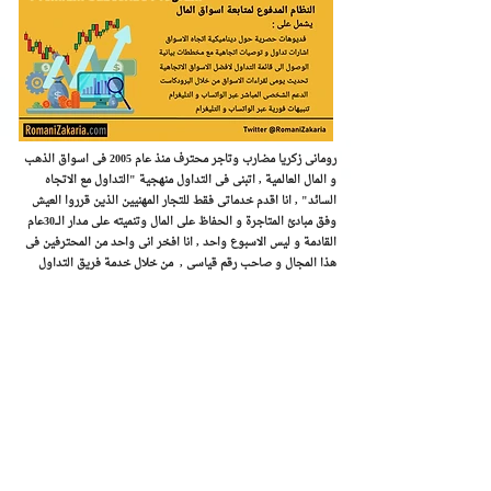
رومانى زكريا مضارب وتاجر محترف منذ عام 2005 فى اسواق الذهب
و المال العالمية , اتبنى فى التداول منهجية "التداول مع الاتجاه
السائد" , ​انا اقدم خدماتى فقط للتجار المهنيين الذين قرروا العيش
وفق مبادئ المتاجرة و الحفاظ على المال وتنميته على مدار الـــ30عام
القادمة و ليس الاسبوع واحد , انا افخر انى واحد من المحترفين فى
هذا المجال و صاحب رقم قياسى , من خلال خدمة فريق التداول
أشارك خبرتى العملية مع أعضاء فريق التداول بصورة يومية , أحاول
تنبيه المتداولين المبتدئين و المتقدمين إلى العديد من المزالق التي
ستواجههم فى اسواق المال - وتقديم النصيحة بشأن التغلب على تلك
المخاطر . هدفي هو التصويب مباشرة على ما يدور حوله التداول مع
الاتجاه السائد "منهجيتى فى التداول"
الامتيازات الرئيسية للاشتراك البريميوم كالتالى
:
الوصول إلى تقارير روماني زكريا للمتاجرة الفورية على أزواج العملات
والسلع والمؤشرات فى اسواق المال العالمية
اشارات وتوصيات تداول حصرية تصدر الى المشتركين البريميوم على
الذهب , العملات , البترول , و المؤشرات يفوق ادائها 1000 نقطة