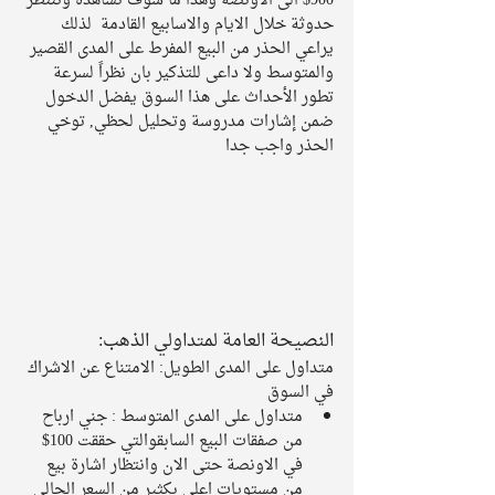
900$ الى الاونصة وهذا ما سوف نشاهدة وننتظر 
حدوثة خلال الايام والاسابيع القادمة  لذلك 
يراعي الحذر من البيع المفرط على المدى القصير 
والمتوسط ولا داعى للتذكير بان نظراً لسرعة 
تطور الأحداث على هذا السوق يفضل الدخول 
ضمن إشارات مدروسة وتحليل لحظي, توخي 
الحذر واجب جدا
النصيحة العامة لمتداولي الذهب:
متداول على المدى الطويل: الامتناع عن الاشراك 
في السوق 
متداول على المدى المتوسط : جني ارباح 
من صفقات البيع السابقوالتي حققت 100$ 
في الاونصة حتى الان وانتظار اشارة بيع 
من مستويات اعلى بكثير من السعر الحالي  