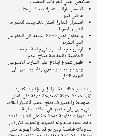
الملخص الفني لحركات الذهب : 
الأسعار مازالت تتحرك بعد كسر مثلث 
عرضي كبير   
استمرار التداول اسفل 1200يدعنا للحذر من 
الشراء المفرط  
والتداول اعلى 1050$  يدفعنا الى الحذر من 
البيع المفرط  
ارتفاع حجم الفليوم في جلسة الجمعة 
االماضية وانخفاضة صباح اليوم  
ظهور شموع ابتلاع  على الشارت الاسبوعى  
ومن ثم انحصار سعري ودايفرجينس على 
الفريم الاقل  
بـأختصار: هناك عدة عوامل ومؤشرات كثيرة 
تؤيد حدوث حركة تصحيحة عنيفة على المدى 
المتوسط والقصير قد تدفع الذهب لاختبار النقاط 
التي سبق وان حددنها في مقالات سابقة 
كمستويات مقاومة وموضحة على الشارت اعلاه 
كانت دعوم هشه وتم تدميرها وتحولت الان الى 
مقاومات قياسية ومن ثم قد يتابع الهبوط حتى 