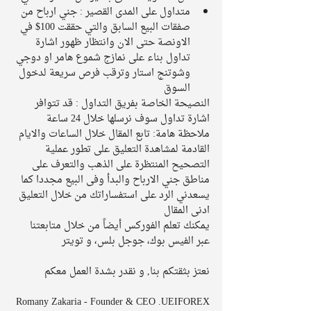
متداول على المدى القصير : جني ارباح من 
صفقات البيع السابق والتي حققت 100$ في 
الاونصة حتى الان وانتظار ظهور اشارة 
تداول بناء على نمازج شموع هامر او دوجي 
وشوتنج استار وترقب فرص سريعة لدخول 
السوق 
النصيحة الخاصة بفريق التداول : قد تتوافر 
اشارة تداول سوف نرسلها خلال 24 ساعة  
ملاحظة هامة: تابع المقال خلال الساعات والايام 
القادمة لمشاهدة التعليق على تطور عملية 
التصحيح المنتظرة على الذهب والتعرف على 
مناطق جني الارباح والبدأ وفى البيع مجددا كما 
يسعدني الرد على استفساراتك من خلال التعليق 
ادنى المقال
يمكنك تعلم الفوركس أيضاً من خلال متابعتنا 
عبر الفيس بوك، جوجل بلس، و تويتر
نعتز بثقتكم بنا, و نقدر بشدة العمل معكم
Romany Zakaria - Founder & CEO .UEIFOREX