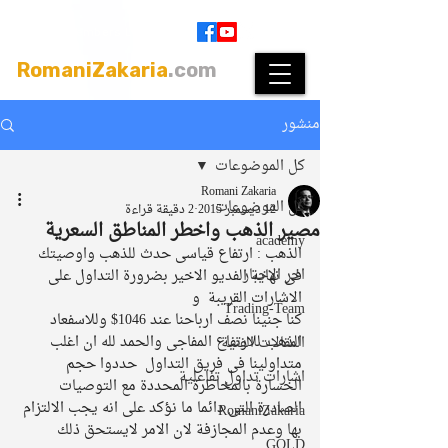
Join
|
Members Login
RomaniZakaria
.com
منشور
كل الموضوعات
Romani Zakaria
كل الموضوعات
12 ديسمبر 2015
2 دقيقة قراءة
مصير الذهب واخطر المناطق السعرية
academy
الذهب : ارتفاع قياسى حدث للذهب واوصيتك 
اخر الاخبار
فى نهاية الفديو الاخير بضرورة التداول على 
الاشارات القريبة  و
Trading-Team
كنا جنينا نصف ارباحنا عند 1046$ وللاسفعاد 
الذهب للارتفاع المفاجى والحمد لله ان اغلب 
المقالات الفنية
متداولينا فى فريق التداول  حددوا حجم 
اشارات تداول تفاعلية
الخسارة بالمخاطرة المحددة مع التوصيات 
الصادرة التى دائما ما نؤكد على انه يجب الالتزام 
RomaniZakaria
بها وعدم المجازفة لان الامر لايستحق ذلك 
GOLD