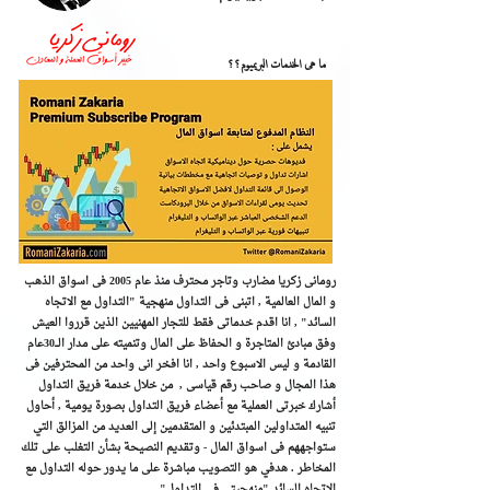
ما هى الخدمات البريميوم؟؟
رومانى زكريا مضارب وتاجر محترف منذ عام 2005 فى اسواق الذهب
و المال العالمية , اتبنى فى التداول منهجية "التداول مع الاتجاه
السائد" , ​انا اقدم خدماتى فقط للتجار المهنيين الذين قرروا العيش
وفق مبادئ المتاجرة و الحفاظ على المال وتنميته على مدار الـــ30عام
القادمة و ليس الاسبوع واحد , انا افخر انى واحد من المحترفين فى
هذا المجال و صاحب رقم قياسى , من خلال خدمة فريق التداول
أشارك خبرتى العملية مع أعضاء فريق التداول بصورة يومية , أحاول
تنبيه المتداولين المبتدئين و المتقدمين إلى العديد من المزالق التي
ستواجههم فى اسواق المال - وتقديم النصيحة بشأن التغلب على تلك
المخاطر . هدفي هو التصويب مباشرة على ما يدور حوله التداول مع
الاتجاه السائد "منهجيتى فى التداول"