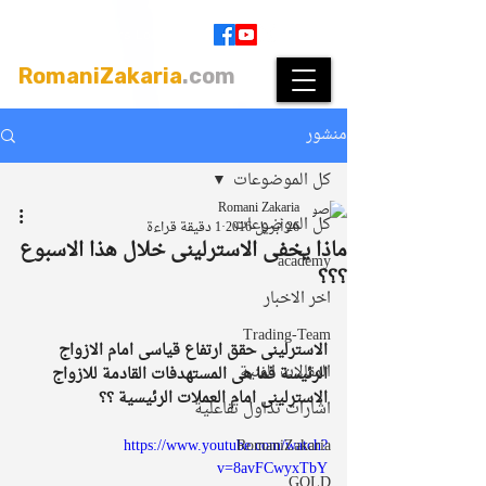
Join
|
Members Login
RomaniZakaria
.com
منشور
كل الموضوعات
Romani Zakaria
كل الموضوعات
26 أبريل 2016
1 دقيقة قراءة
ماذا يخفى الاسترلينى خلال هذا الاسبوع
academy
؟؟؟
اخر الاخبار
Trading-Team
الاسترلينى حقق ارتفاع قياسى امام الازواج 
المقالات الفنية
الرئيسة فما هى المستهدفات القادمة للازواج 
الاسترلينى امام العملات الرئيسية ؟؟
اشارات تداول تفاعلية
https://www.youtube.com/watch?
RomaniZakaria
v=8avFCwyxTbY
GOLD