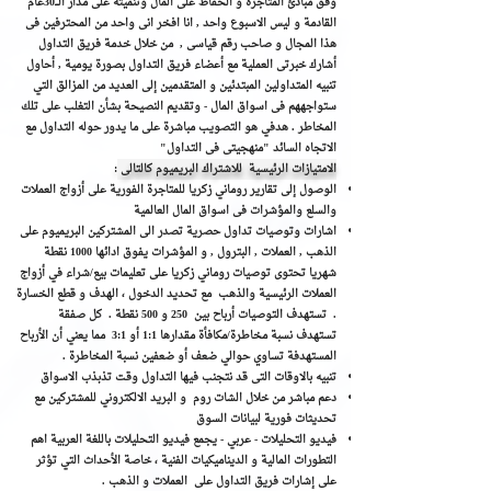
وفق مبادئ المتاجرة و الحفاظ على المال وتنميته على مدار الـــ30عام
القادمة و ليس الاسبوع واحد , انا افخر انى واحد من المحترفين فى
هذا المجال و صاحب رقم قياسى , من خلال خدمة فريق التداول
أشارك خبرتى العملية مع أعضاء فريق التداول بصورة يومية , أحاول
تنبيه المتداولين المبتدئين و المتقدمين إلى العديد من المزالق التي
ستواجههم فى اسواق المال - وتقديم النصيحة بشأن التغلب على تلك
المخاطر . هدفي هو التصويب مباشرة على ما يدور حوله التداول مع
الاتجاه السائد "منهجيتى فى التداول"
الامتيازات الرئيسية للاشتراك البريميوم كالتالى
:
الوصول إلى تقارير روماني زكريا للمتاجرة الفورية على أزواج العملات
والسلع والمؤشرات فى اسواق المال العالمية
اشارات وتوصيات تداول حصرية تصدر الى المشتركين البريميوم على
الذهب , العملات , البترول , و المؤشرات يفوق ادائها 1000 نقطة
شهريا تحتوى توصيات روماني زكريا على تعليمات بيع/شراء في أزواج
العملات الرئيسية والذهب مع تحديد الدخول ، الهدف و قطع الخسارة
. تستهدف التوصيات أرباح بين 250 و 500 نقطة . كل صفقة
تستهدف نسبة مخاطرة/مكافأة مقدارها 1:1 أو 3:1 مما يعني أن الأرباح
المستهدفة تساوي حوالي ضعف أو ضعفين نسبة المخاطرة .
تنبيه بالاوقات التى قد نتجنب فيها التداول وقت تذبذب الاسواق
دعم مباشر من خلال الشات روم و البريد الالكتروني للمشتركين مع
تحديثات فورية لبيانات السوق
فيديو التحليلات - عربي - يجمع فيديو التحليلات باللغة العربية اهم
التطورات المالية و الديناميكيات الفنية ، خاصة الأحداث التي تؤثر
على إشارات فريق التداول على العملات و الذهب .