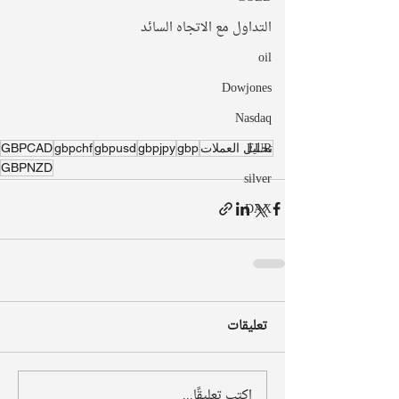
التداول مع الاتجاه السائد
oil
Dowjones
Nasdaq
EUR
تحليل العملات
gbp
gbpjpy
gbpusd
gbpchf
GBPCAD
GBPNZD
silver
DAX
تعليقات
اكتب تعليقًا...