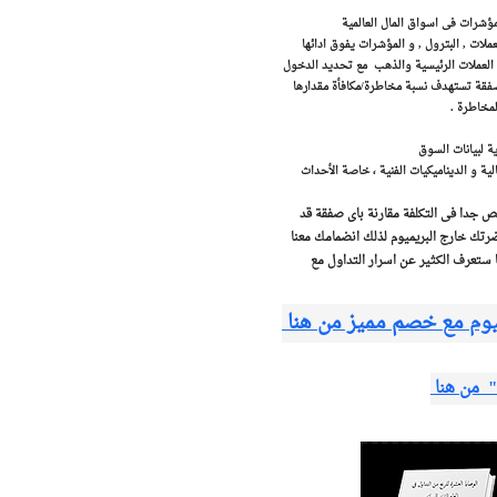
لمؤشرات فى اسواق المال العالمية
ات , البترول , و المؤشرات يفوق ادائها
اج العملات الرئيسية والذهب مع تحديد الدخول
تهدف التوصيات أرباح بين 250 و 500 نقطة . كل صفقة تستهدف نسبة مخاطرة/مكافأة مقدارها
ية لبيانات السوق
لية و الديناميكيات الفنية ، خاصة الأحداث
يص جدا فى التكلفة مقارنة باى صفقة قد
تك خارج البريميوم لذلك انضمامك معنا
ا ستعرف الكثير عن اسرار التداول مع
وم مع خصم مميز من هنا
 " من هنا