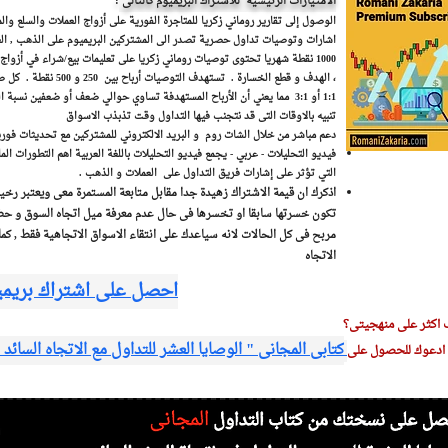
الامتيازات الرئيسية للاشتراك البريميوم كالتالى
:
الوصول إلى تقارير روماني زكريا للمتاجرة الفورية على أزواج العملات والسلع وا
اشارات وتوصيات تداول حصرية تصدر الى المشتركين البريميوم على الذهب , العمل
1000 نقطة شهريا تحتوى توصيات روماني زكريا على تعليمات بيع/شراء في أزو
، الهدف و قطع الخسارة . تس
1:1 أو 3:1 مما يعني أن الأرباح المستهدفة تساوي حوالي ضعف أو ضعفين نسبة المخاطرة .
تنبيه بالاوقات التى قد نتجنب فيها التداول وقت تذبذب الاسواق
دعم مباشر من خلال الشات روم و البريد الالكتروني للمشتركين مع تحديثات فور
فيديو التحليلات - عربي - يجمع فيديو التحليلات باللغة العربية اهم التطورات الما
التي تؤثر على إشارات فريق التداول على العملات و الذهب .
اذكرك ان قيمة الاشتراك زهيدة جدا مقابل متابعة المستمرة معى ويعتبر رخ
تكون خسرتها سابقا او تخسرها فى حال عدم معرفة ميل اتجاه السوق و حضر
مربح فى كل الحالات لانه سياعدك على انتقاء الاسواق الاتجاهية فقط , كم
الاتجاه
احصل على اشتراك بريمي
 اكثر على منهجيتى؟
كتابى المجانى " الوصايا العشر للتداول مع الاتجاه السائد
دعوك للحصول على