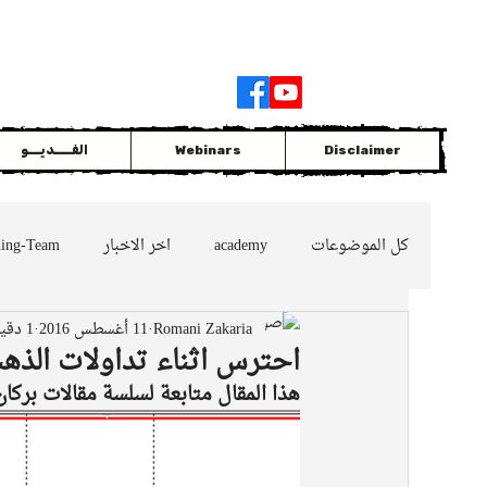
Join
|
Members Login
Disclaimer
Webinars
الفــــديـــو
كل الموضوعات
academy
اخر الاخبار
ding-Team
Romani Zakaria
11 أغسطس 2016
1 دقيقة قراءة
GOLD
التداول مع الاتجاه السائد
oil
nes
احترس اثناء تداولات الذه
هذا المقال متابعة لسلسة مقالات بركان الذهب والصع