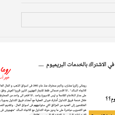
في الاشتراك بالخدمات البريميوم ....
رومانى زكريا مضارب وتاجر محترف منذ عام 2005 فى 
الاتجاه السائد" , ​انا اقدم خدماتى فقط للتجار المهنيين الذين قرروا العيش وفق 
على مدار الـــ30عام القادمة و ليس الاسبوع واحد , انا افخر انى واحد من
يوم؟؟
خلال خدمة فريق التداول أشارك خبرتى العملية مع أعضاء فريق التداول بصورة يومي
المتقدمين إلى العديد من المزالق التي ستواجههم فى اسواق المال - وتقديم الن
هو التصويب مباشرة على ما يدور حوله التداول مع الاتجاه السائد "منهجيتى فى 