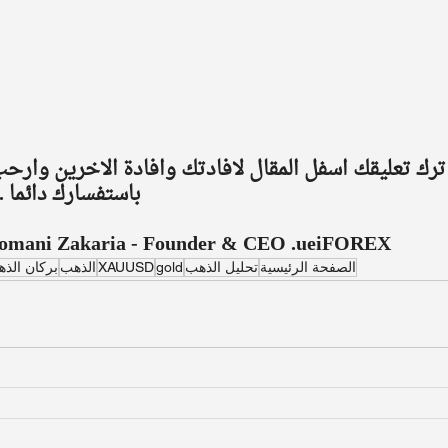
ك تعليقك اسفل المقال لافادتك وافادة الاخرين وارحب
باستفسارك دائما ..
omani Zakaria - Founder & CEO .ueiFOREX
الصفحة الرئيسية
تحليل الذهب
gold
XAUUSD
الذهب
بركان الذ