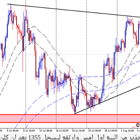
اندفع الذهب صعودا عقب نشر التحذير من البيع اول امس وارتفع ليسجل 1355 بعد ان