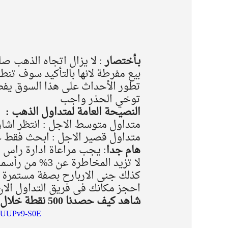
بـأختصار 
: لا يزال اتجاه الذهب ص
بيع مفرطة لانها بالتأكيد سوف تنط
تطور الأحداث على هذا السوق يف
توخي الحذر واجب
النصيحة العامة لمتداول الذهب : 
متداول متوسط الاجل : انتظر اشارة
متداول قصير الاجل : ابحث فقط 
هام جدا
: يجب مراعاة ادارة راس ال
لا تزيد المخاطر
كذلك جنى الاربارح بصفة مستمرة ح
احجز مكانك فى فريق التداول الان
شاهد كيف حصدنا 500 نقطة خلال 24 ساعة 
N8UUPv9-S0E