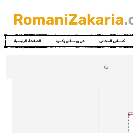
RomaniZakaria
.
كتـــابى المجانى
عن رومــانى زكــريا
الصفحة الرئيسية