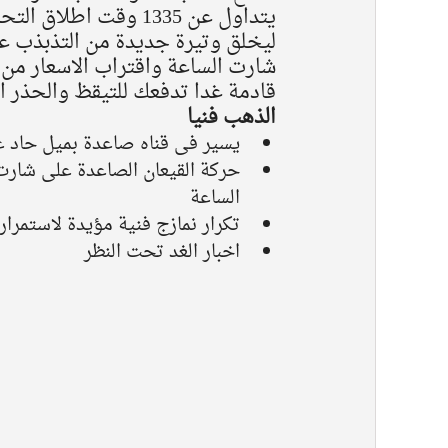
يتداول عن 1335 وقت ا
ليخلق وتيرة جديدة من التذبذب عل
شارت الساعة واقتراب الاسعار من 
قادمة غدا تدفعك للتيقظ والحذر ا
الذهب فنيا 
يسير فى قناه صاعدة بميل حاد ع
حركة القيعان الصاعدة على شارت 
الساعة  
تكرار نمازج فنية مؤيدة لاستمرا
اخبار الغد تحت النظر 