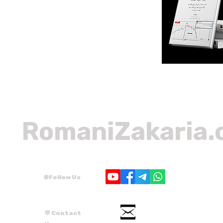
RomaniZakaria
🌐 Follow Us
💬 Contact