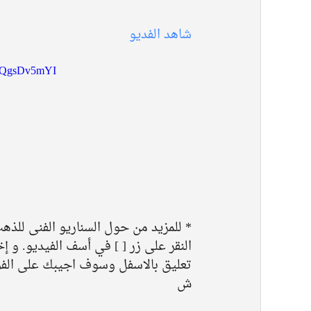
شاهد الفديو 
6uQgsDv5mYI
* للمزيد من حول السناريو الفنى للذه
تعليق بالاسفل وسوف اجيبك على الفو
ش