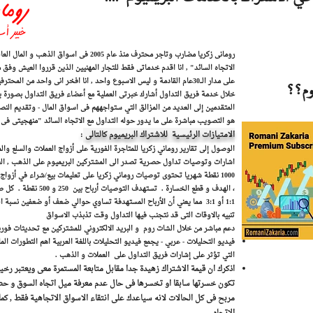
رومانى زكريا مضارب وتاجر محترف منذ عام 2005 فى 
الاتجاه السائد" , ​انا اقدم خدماتى فقط للتجار المهنيين الذين قرروا العيش وفق 
على مدار الـــ30عام القادمة و ليس الاسبوع واحد , انا افخر انى واحد من
يوم؟؟
خلال خدمة فريق التداول أشارك خبرتى العملية مع أعضاء فريق التداول بصورة يومي
المتقدمين إلى العديد من المزالق التي ستواجههم فى اسواق المال - وتقديم الن
هو التصويب مباشرة على ما يدور حوله التداول مع الاتجاه السائد "منهجيتى فى 
الامتيازات الرئيسية للاشتراك البريميوم كالتالى
:
الوصول إلى تقارير روماني زكريا للمتاجرة الفورية على أزواج العملات والسلع وا
اشارات وتوصيات تداول حصرية تصدر الى المشتركين البريميوم على الذهب , العمل
1000 نقطة شهريا تحتوى توصيات روماني زكريا على تعليمات بيع/شراء في أزو
، الهدف و قطع الخسارة . تس
1:1 أو 3:1 مما يعني أن الأرباح المستهدفة تساوي حوالي ضعف أو ضعفين نسبة المخاطرة .
تنبيه بالاوقات التى قد نتجنب فيها التداول وقت تذبذب الاسواق
دعم مباشر من خلال الشات روم و البريد الالكتروني للمشتركين مع تحديثات فور
فيديو التحليلات - عربي - يجمع فيديو التحليلات باللغة العربية اهم التطورات الما
التي تؤثر على إشارات فريق التداول على العملات و الذهب .
اذكرك ان قيمة الاشتراك زهيدة جدا مقابل متابعة المستمرة معى ويعتبر رخ
تكون خسرتها سابقا او تخسرها فى حال عدم معرفة ميل اتجاه السوق و حضر
مربح فى كل الحالات لانه سياعدك على انتقاء الاسواق الاتجاهية فقط , كم