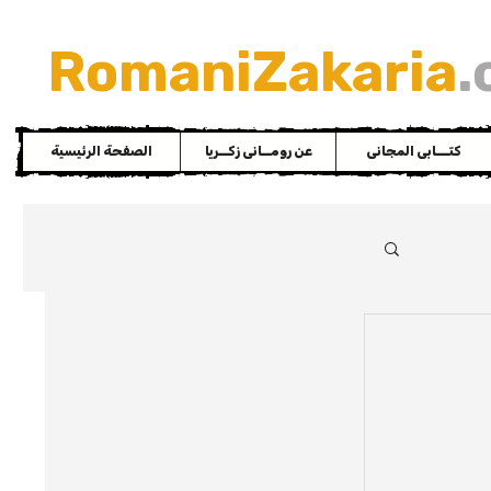
RomaniZakaria
.
كتـــابى المجانى
عن رومــانى زكــريا
الصفحة الرئيسية