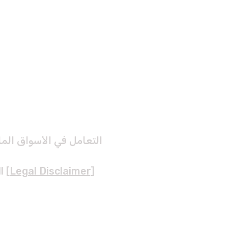
Join
|
Members Login
|
Home Page
التعامل في الأسواق الما
l [
Legal Disclaimer
]