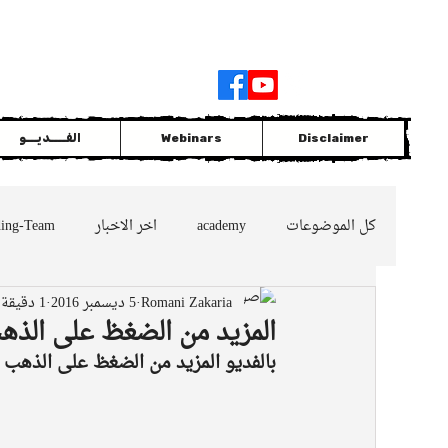
Join
|
Members Login
Disclaimer
Webinars
الفــــديـــو
كل الموضوعات
academy
اخر الاخبار
ding-Team
Romani Zakaria
5 ديسمبر 2016
1 دقيقة قراءة
GOLD
التداول مع الاتجاه السائد
oil
nes
المزيد من الضغظ على الذهب
بالفديو المزيد من الضغظ على الذهب والحي