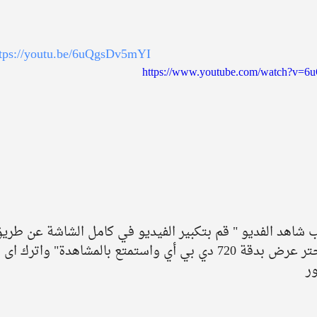
ttps://youtu.be/6uQgsDv5mYI
https://www.youtube.com/watch?v=
ب شاهد الفديو " قم بتكبير الفيديو في كامل الشاشة عن طريق
النقر على زر [ ] في أسف الفيديو. و إختر عرض بدقة 720 دي بي أي واستمتع بالمشاهدة" واترك اى 
ر