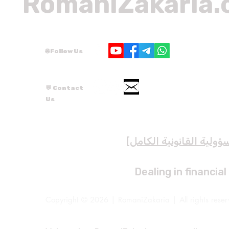
RomaniZakaria
🌐 Follow Us
💬 Contact
Us
ؤولية القانونية الكامل
]
Dealing in financial
Copyright © 2026 | RomaniZakaria | All rights rese