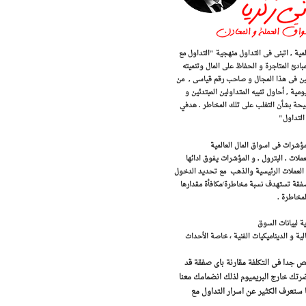
اسواق الذهب و المال العالمية , اتبنى فى التداول منهجية "التداول مع
مبادئ المتاجرة و الحفاظ على المال وتنميته
 المحترفين فى هذا المجال و صاحب رقم قياسى , من
ة , أحاول تنبيه المتداولين المبتدئين و
صيحة بشأن التغلب على تلك المخاطر . هدفي
التداول"
لمؤشرات فى اسواق المال العالمية
ات , البترول , و المؤشرات يفوق ادائها
اج العملات الرئيسية والذهب مع تحديد الدخول
تهدف التوصيات أرباح بين 250 و 500 نقطة . كل صفقة تستهدف نسبة مخاطرة/مكافأة مقدارها
ية لبيانات السوق
لية و الديناميكيات الفنية ، خاصة الأحداث
يص جدا فى التكلفة مقارنة باى صفقة قد
تك خارج البريميوم لذلك انضمامك معنا
ا ستعرف الكثير عن اسرار التداول مع