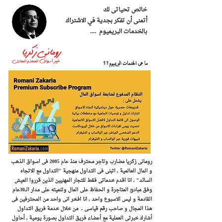
خالص تحياتى لك
أتمنى أن تفكر بجدية في الاشتراك
بالخدمات البريميوم ....
ما هى الخدمات البريميوم؟؟
رومانى زكريا مضارب وتاجر محترف منذ عام 2005 فى اسواق الذهب
و المال العالمية , اتبنى فى التداول منهجية "التداول مع الاتجاه
السائد" , ​انا اقدم خدماتى فقط للتجار المهنيين الذين قرروا العيش
وفق مبادئ المتاجرة و الحفاظ على المال وتنميته على مدار الـــ30عام
القادمة و ليس الاسبوع واحد , انا افخر انى واحد من المحترفين فى
هذا المجال و صاحب رقم قياسى , من خلال خدمة فريق التداول
أشارك خبرتى العملية مع أعضاء فريق التداول بصورة يومية , أحاول