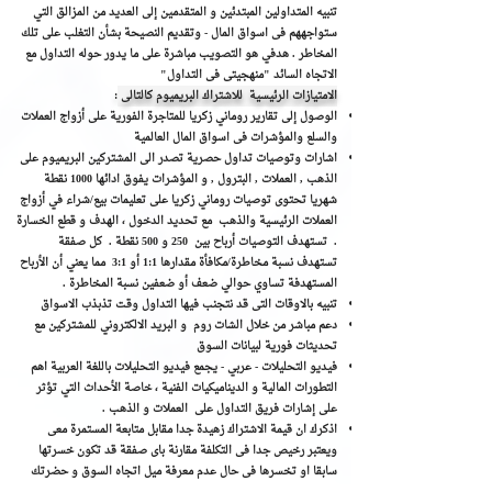
تنبيه المتداولين المبتدئين و المتقدمين إلى العديد من المزالق التي
ستواجههم فى اسواق المال - وتقديم النصيحة بشأن التغلب على تلك
المخاطر . هدفي هو التصويب مباشرة على ما يدور حوله التداول مع
الاتجاه السائد "منهجيتى فى التداول"
الامتيازات الرئيسية للاشتراك البريميوم كالتالى
:
الوصول إلى تقارير روماني زكريا للمتاجرة الفورية على أزواج العملات
والسلع والمؤشرات فى اسواق المال العالمية
اشارات وتوصيات تداول حصرية تصدر الى المشتركين البريميوم على
الذهب , العملات , البترول , و المؤشرات يفوق ادائها 1000 نقطة
شهريا تحتوى توصيات روماني زكريا على تعليمات بيع/شراء في أزواج
العملات الرئيسية والذهب مع تحديد الدخول ، الهدف و قطع الخسارة
. تستهدف التوصيات أرباح بين 250 و 500 نقطة . كل صفقة
تستهدف نسبة مخاطرة/مكافأة مقدارها 1:1 أو 3:1 مما يعني أن الأرباح
المستهدفة تساوي حوالي ضعف أو ضعفين نسبة المخاطرة .
تنبيه بالاوقات التى قد نتجنب فيها التداول وقت تذبذب الاسواق
دعم مباشر من خلال الشات روم و البريد الالكتروني للمشتركين مع
تحديثات فورية لبيانات السوق
فيديو التحليلات - عربي - يجمع فيديو التحليلات باللغة العربية اهم
التطورات المالية و الديناميكيات الفنية ، خاصة الأحداث التي تؤثر
على إشارات فريق التداول على العملات و الذهب .
اذكرك ان قيمة الاشتراك زهيدة جدا مقابل متابعة المستمرة معى
ويعتبر رخيص جدا فى التكلفة مقارنة باى صفقة قد تكون خسرتها
سابقا او تخسرها فى حال عدم معرفة ميل اتجاه السوق و حضرتك