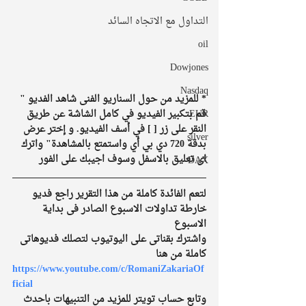
التداول مع الاتجاه السائد
oil
Dowjones
Nasdaq
* للمزيد من حول السناريو الفنى شاهد الفديو " 
قم بتكبير الفيديو في كامل الشاشة عن طريق 
EUR
النقر على زر [ ] في أسف الفيديو. و إختر عرض 
silver
بدقة 720 دي بي أي واستمتع بالمشاهدة" واترك 
اى تعليق بالاسفل وسوف اجيبك على الفور
DAX
لتعم الفائدة كاملة من هذا التقرير راجع فديو 
خارطة تداولات الاسبوع الصادر فى بداية 
الاسبوع 
واشترك بقناتى على اليوتيوب لتصلك فديوهاتى 
كاملة من هنا 
https://www.youtube.com/c/RomaniZakariaOf
ficial
وتابع حساب تويتر للمزيد من التنبيهات باحدث 