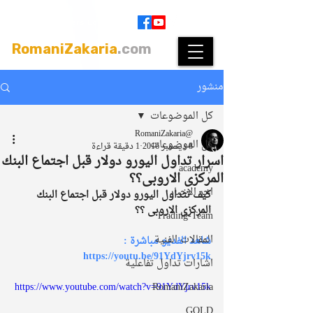
Join
|
Members Login
RomaniZakaria
.com
منشور
كل الموضوعات
@RomaniZakaria
كل الموضوعات
8 ديسمبر 2016
1 دقيقة قراءة
اسرار تداول اليورو دولار قبل اجتماع البنك
academy
المركزى الاروبى؟؟
اخر الاخبار
كيف تتداول اليورو دولار قبل اجتماع البنك 
المركزى الاروبى ؟؟
Trading-Team
المقالات الفنية
شاهد الفديو مباشرة : 
https://youtu.be/91YdYjrv15k
اشارات تداول تفاعلية
https://www.youtube.com/watch?v=91YdYjrv15k
RomaniZakaria
GOLD