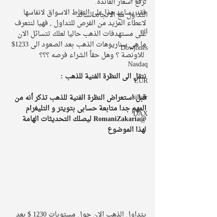
لرفع أسعار الفائدة.
فقد يساعد هذا على التقاط الاسواق لانفاسها 
التداول مع الاتجاه السائد
لاعطاء المزيد من الفرص للتداول , فهيا لنتعرف 
oil
على مستهدفات الذهب حاليا لعلك تتسائل الان 
ما هى سناريوهات الذهب بعد الصعود الى 1233$ 
Dowjones
 للاونصة ؟ وهل حقاً الشراء فرصه ؟؟؟
Nasdaq
نتقل الى النظرة الفنية للذهب :
EUR
silver
قبل استعراض النظرة الفنية للذهب تذكر أنه من 
المهم جدا متابعة حسابى بتويتر و التليغرام 
DAX
@RomaniZakaria ليصلك التحديثات الهامة 
لهذا الموضوع
يتداول الذهب الان حول مستويات 1230 $ بعد 