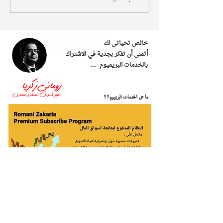
خالص تحياتى لك
أتمنى أن تفكر بجدية في الاشتراك
بالخدمات البريميوم ....
ما هى الخدمات البريميوم؟؟
رومانى زكريا مضارب وتاجر محترف منذ عام 2005 فى اسواق الذهب
و المال العالمية , اتبنى فى التداول منهجية "التداول مع الاتجاه
السائد" , ​انا اقدم خدماتى فقط للتجار المهنيين الذين قرروا العيش