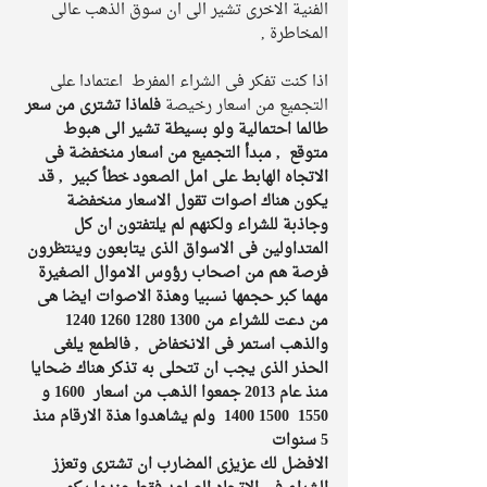
الفنية الاخرى تشير الى ان سوق الذهب عالى 
المخاطرة ,
اذا كنت تفكر فى الشراء المفرط  اعتمادا على 
التجميع من اسعار رخيصة
 فلماذا تشترى من سعر 
طالما احتمالية ولو بسيطة تشير الى هبوط 
متوقع  , مبدأ التجميع من اسعار منخفضة فى 
الاتجاه الهابط على امل الصعود خطأ كبير  , قد 
يكون هناك اصوات تقول الاسعار منخفضة 
وجاذبة للشراء ولكنهم لم يلتفتون ان كل 
المتداولين فى الاسواق الذى يتابعون وينتظرون 
فرصة هم من اصحاب رؤوس الاموال الصغيرة 
مهما كبر حجمها نسبيا وهذة الاصوات ايضا هى 
من دعت للشراء من 1300 1280 1260 1240 
والذهب استمر فى الانخفاض  , فالطمع يلغى 
الحذر الذى يجب ان تتحلى به تذكر هناك ضحايا 
منذ عام 2013 جمعوا الذهب من اسعار  1600 و 
1550  1500 1400  ولم يشاهدوا هذة الارقام منذ 
5 سنوات 
الافضل لك عزيزى المضارب ان تشترى وتعزز 