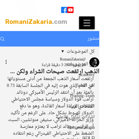
Join
|
Members Login
RomaniZakaria
.com
منشور
كل الموضوعات
@RomaniZakaria
كل الموضوعات
23 يوليو 2018
3 دقيقة قراءة
الذهب ارتفعت صيحات الشراء ولكن ...
academy
ارتفعت أسعار الذهب الجمعة من أدنى مستوياتها 
اخر الاخبار
في العام الذي هوت إليه في الجلسة السابقة 0.73 
بالمئة بعد أن انتقد الرئيس الأميركي دونالد 
Trading-Team
ترامب قوة الدولار وسياسة مجلس الاحتياطي 
الاتحادي لزيادة أسعار الفائدة، وهو ما دفع 
المقالات الفنية
الدولار للهبوط بشكل حاد. على الرغم من تأكيد 
اشارات تداول تفاعلية
وزير الخزانة الأميركي، ستيفن منوتشين، السبت 
أن الرئيس دونالد ترامب لا يعتزم ممارسة 
RomaniZakaria
الضغط على الاحتياطي الفيدرالي رغم انتقاده 
GOLD