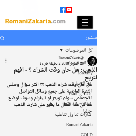
Join
|
Members Login
RomaniZakaria
.com
منشور
كل الموضوعات
@RomaniZakaria
كل الموضوعات
23 أكتوبر 2018
2 دقيقة قراءة
الذهب: هل حان وقت الشراء ؟ - افهم
academy
لتربح
اخر الاخبار
هل حان وقت شراء الذهب ؟؟ اكثر سؤال وصلنى 
الفترة الماضية على جميع وسائل التواصل 
Trading-Team
الاجتماعى سواء تويتر او تليغرام وسوف اوضح 
المقالات الفنية
هنا فى هذا المقال ما يظهر على شارت الذهب 
حاليا 
اشارات تداول تفاعلية
RomaniZakaria
GOLD