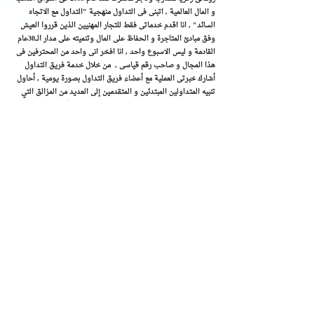
و المال العالمية , اتبنى فى التداول منهجية "التداول مع الاتجاه
السائد" , ​انا اقدم خدماتى فقط للتجار المهنيين الذين قرروا العيش
وفق مبادئ المتاجرة و الحفاظ على المال وتنميته على مدار الـــ30عام
القادمة و ليس الاسبوع واحد , انا افخر انى واحد من المحترفين فى
هذا المجال و صاحب رقم قياسى , من خلال خدمة فريق التداول
أشارك خبرتى العملية مع أعضاء فريق التداول بصورة يومية , أحاول
تنبيه المتداولين المبتدئين و المتقدمين إلى العديد من المزالق التي
ستواجههم فى اسواق المال - وتقديم النصيحة بشأن التغلب على تلك
المخاطر . هدفي هو التصويب مباشرة على ما يدور حوله التداول مع
الاتجاه السائد "منهجيتى فى التداول"
الامتيازات الرئيسية للاشتراك البريميوم كالتالى
:
الوصول إلى تقارير روماني زكريا للمتاجرة الفورية على أزواج العملات
والسلع والمؤشرات فى اسواق المال العالمية
اشارات وتوصيات تداول حصرية تصدر الى المشتركين البريميوم على
الذهب , العملات , البترول , و المؤشرات يفوق ادائها 1000 نقطة
شهريا تحتوى توصيات روماني زكريا على تعليمات بيع/شراء في أزواج
العملات الرئيسية والذهب مع تحديد الدخول ، الهدف و قطع الخسارة
. تستهدف التوصيات أرباح بين 250 و 500 نقطة . كل صفقة
تستهدف نسبة مخاطرة/مكافأة مقدارها 1:1 أو 3:1 مما يعني أن الأرباح
المستهدفة تساوي حوالي ضعف أو ضعفين نسبة المخاطرة .
تنبيه بالاوقات التى قد نتجنب فيها التداول وقت تذبذب الاسواق
دعم مباشر من خلال الشات روم و البريد الالكتروني للمشتركين مع
تحديثات فورية لبيانات السوق