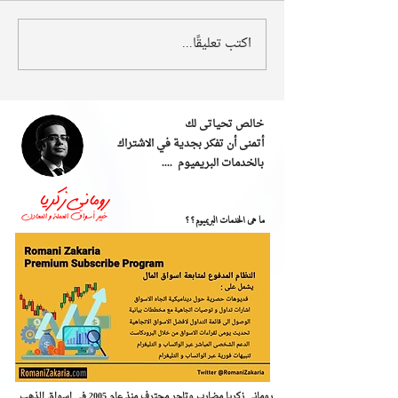
اكتب تعليقًا...
خالص تحياتى لك
أتمنى أن تفكر بجدية في الاشتراك
بالخدمات البريميوم ....
ما هى الخدمات البريميوم؟؟
رومانى زكريا مضارب وتاجر محترف منذ عام 2005 فى اسواق الذهب