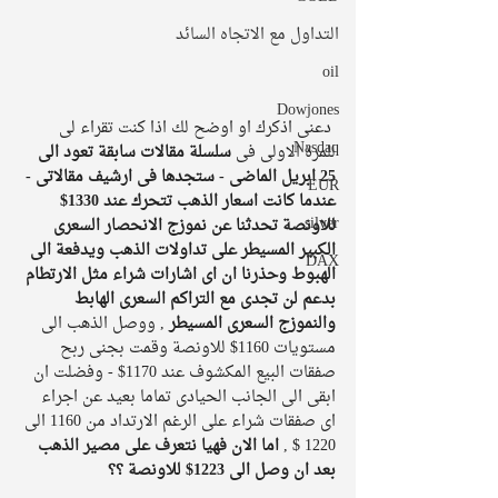
التداول مع الاتجاه السائد
oil
Dowjones
 دعنى اذكرك او اوضح لك اذا كنت تقراء لى 
Nasdaq
للمرة الاولى فى 
سلسلة مقالات سابقة تعود الى 
25 ابريل الماضى - ستجدها فى ارشيف مقالاتى - 
EUR
عندما كانت اسعار الذهب تتحرك عند 1330$ 
silver
للاونصة تحدثنا عن نموزج الانحصار السعرى 
الكبير المسيطر على تداولات الذهب ويدفعة الى 
DAX
الهبوط وحذرنا ان اى اشارات شراء مثل الارتطام 
بدعم لن تجدى مع التراكم السعرى الهابط 
والنموزج السعرى المسيطر
 , ووصل الذهب الى 
مستويات 1160$ للاونصة وقمت بجنى ربح 
صفقات البيع المكشوف عند 1170$ - وفضلت ان 
ابقى الى الجانب الحيادى تماما بعيد عن اجراء 
اى صفقات شراء على الرغم الارتداد من 1160 الى 
1220 $ , 
اما الان فهيا نتعرف على مصير الذهب 
بعد ان وصل الى 1223$ للاونصة ؟؟