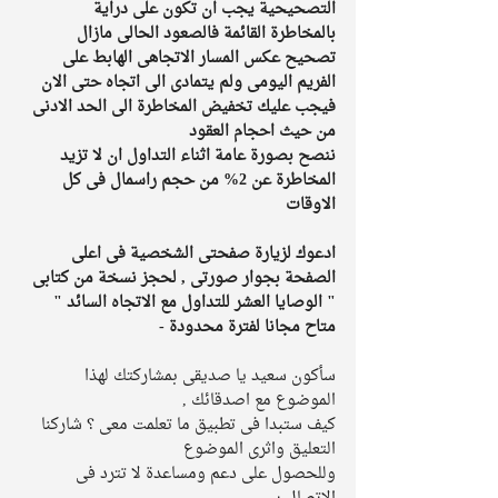
التصحيحية يجب ان تكون على دراية 
بالمخاطرة القائمة فالصعود الحالى مازال 
تصحيح عكس المسار الاتجاهى الهابط على 
الفريم اليومى ولم يتمادى الى اتجاه حتى الان 
فيجب عليك تخفيض المخاطرة الى الحد الادنى 
من حيث احجام العقود
ننصح بصورة عامة اثناء التداول ان لا تزيد 
المخاطرة عن 2% من حجم راسمال فى كل 
الاوقات
ادعوك لزيارة صفحتى الشخصية فى اعلى 
الصفحة بجوار صورتى , لحجز نسخة من كتابى 
" الوصايا العشر للتداول مع الاتجاه السائد " 
متاح مجانا لفترة محدودة -
سأكون سعيد يا صديقى بمشاركتك لهذا 
الموضوع مع اصدقائك ,
كيف ستبدا فى تطبيق ما تعلمت معى ؟ شاركنا 
التعليق واثرى الموضوع
وللحصول على دعم ومساعدة لا تترد فى 