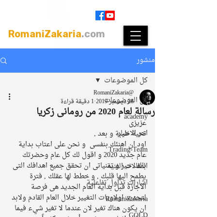
Join
|
Members Login
RomaniZakaria
.com
منشور
كل الموضوعات
@RomaniZakaria
كل الموضوعات
28 ديسمبر 2019
1 دقيقة قراءة
رسالة لعام 2020 من رومانى زكريا
academy
عزيزى 
اخر الاخبار
تحية طيبة و بعد , 
اود ان اهنئك بنفسى  و نحن على اعتاب بداية 
Trading-Team
عام جديد 2020 و اقول لك كل عام وحضرتك 
بالف خير و تمنياتى ان تحقق جميع اهدافك التى 
المقالات الفنية
يطمح اليها قلبك , و خطط لها عقلك , فترة 
اشارات تداول تفاعلية
الاجازة قبل بداية العام الجديد هى فرصة 
لتحديد اولاويات التغيير خلال العام القادم ولابد 
RomaniZakaria
ان يكون هناك تغير لان عندما لا تغير شيء فيما 
GOLD