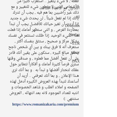
تفعله , لا شيء يتغير .. أستغرب كثيراً من 
الأشخاص الذين لا يفعلون شيء للتغيير و مع 
التداول مع الاتجاه السائد
ذلك غير راضيين بما هم فيه , يجب أن تدرك 
oil
بأنك إذا لم تفعل شيئاً , لن يحدث شيء جديد 
إذا أردت أن تغير حياتك للأفضــل يجب أن تبدأ 
Dowjones
بمطاردة الفرص , و التي ستظهر أمامك إذا فعلت 
Nasdaq
هذا الشيء الوحيد :إذا ظللت تستثمر في نفسك 
بشكل مركز و صحيح , ستثق بنفسك أكثر , 
EUR
ستعرف أنه لا فرق بينك و بين أي شخص ناجح 
silver
يحقق مبالغ كبيره , ستكون على يقين أنك قادر 
على أن تفعل أفضل مما فعلوه , و صدقني وقتها 
DAX
سترى فرصاُ كثيرة أمامك و أفكاراً تتطاير حول 
عقلك لتختار أفضلها و تبدأ به . و بما أنك ترى 
هــذا الإعلان , و بما أنك تعرفني .. أريد أن 
أساعدك لتبدأ بهذه العروض الكبيره أدخل لهذه 
الصفحه و املاء الطلب و شاهد الخصومات و 
انتبه للعداد الموجود لانه بعد انتهائه , العروض 
ستنتهي :)   
https://www.romanizakaria.com/premium