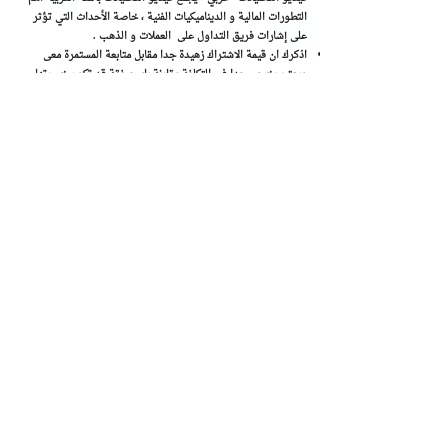
التطورات المالية و الديناميكيات الفنية ، خاصة الأحداث التي تؤثر
على إشارات فريق التداول على العملات و الذهب .
اذكرك ان قيمة الاشتراك زهيدة جدا مقابل متابعة المستمرة معى
ويعتبر رخيص جدا فى التكلفة مقارنة باى صفقة قد تكون خسرتها
سابقا او تخسرها فى حال عدم معرفة ميل اتجاه السوق و حضرتك
خارج البريميوم لذلك انضمامك معنا مربح فى كل الحالات لانه سياعدك
على انتقاء الاسواق الاتجاهية فقط , كما ستعرف الكثير عن اسرار
التداول مع الاتجاه
احصل على اشتراك بريميوم مع خصم مميز من هنا
هل تحتاح الى المزيد من الوقت لتتعرف اكثر على منهجيتى؟
حسنا , اتفهم هذا تماما , و ادعوك للحصول على
كتابى المجانى " الوصايا العشر للتداول مع الاتجاه السائد
" من هنا