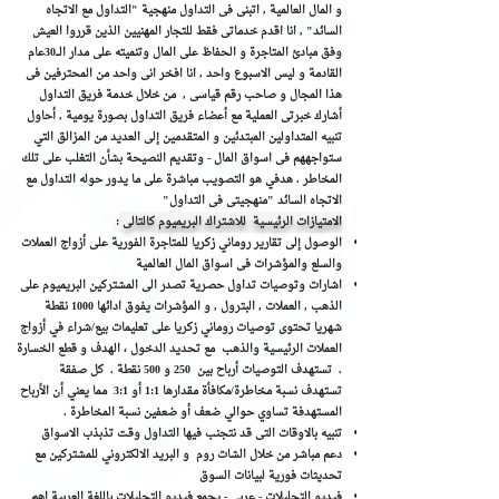
و المال العالمية , اتبنى فى التداول منهجية "التداول مع الاتجاه
السائد" , ​انا اقدم خدماتى فقط للتجار المهنيين الذين قرروا العيش
وفق مبادئ المتاجرة و الحفاظ على المال وتنميته على مدار الـــ30عام
القادمة و ليس الاسبوع واحد , انا افخر انى واحد من المحترفين فى
هذا المجال و صاحب رقم قياسى , من خلال خدمة فريق التداول
أشارك خبرتى العملية مع أعضاء فريق التداول بصورة يومية , أحاول
تنبيه المتداولين المبتدئين و المتقدمين إلى العديد من المزالق التي
ستواجههم فى اسواق المال - وتقديم النصيحة بشأن التغلب على تلك
المخاطر . هدفي هو التصويب مباشرة على ما يدور حوله التداول مع
الاتجاه السائد "منهجيتى فى التداول"
الامتيازات الرئيسية للاشتراك البريميوم كالتالى
:
الوصول إلى تقارير روماني زكريا للمتاجرة الفورية على أزواج العملات
والسلع والمؤشرات فى اسواق المال العالمية
اشارات وتوصيات تداول حصرية تصدر الى المشتركين البريميوم على
الذهب , العملات , البترول , و المؤشرات يفوق ادائها 1000 نقطة
شهريا تحتوى توصيات روماني زكريا على تعليمات بيع/شراء في أزواج
العملات الرئيسية والذهب مع تحديد الدخول ، الهدف و قطع الخسارة
. تستهدف التوصيات أرباح بين 250 و 500 نقطة . كل صفقة
تستهدف نسبة مخاطرة/مكافأة مقدارها 1:1 أو 3:1 مما يعني أن الأرباح
المستهدفة تساوي حوالي ضعف أو ضعفين نسبة المخاطرة .
تنبيه بالاوقات التى قد نتجنب فيها التداول وقت تذبذب الاسواق
دعم مباشر من خلال الشات روم و البريد الالكتروني للمشتركين مع
تحديثات فورية لبيانات السوق
فيديو التحليلات - عربي - يجمع فيديو التحليلات باللغة العربية اهم