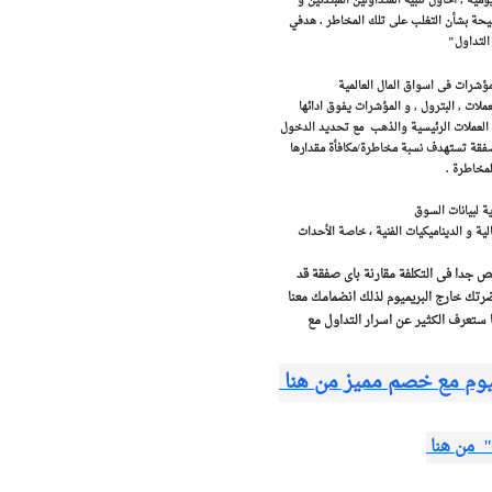
ة , أحاول تنبيه المتداولين المبتدئين و
صيحة بشأن التغلب على تلك المخاطر . هدفي
التداول"
لمؤشرات فى اسواق المال العالمية
ات , البترول , و المؤشرات يفوق ادائها
اج العملات الرئيسية والذهب مع تحديد الدخول
تهدف التوصيات أرباح بين 250 و 500 نقطة . كل صفقة تستهدف نسبة مخاطرة/مكافأة مقدارها
ية لبيانات السوق
لية و الديناميكيات الفنية ، خاصة الأحداث
يص جدا فى التكلفة مقارنة باى صفقة قد
تك خارج البريميوم لذلك انضمامك معنا
ا ستعرف الكثير عن اسرار التداول مع
وم مع خصم مميز من هنا
 " من هنا