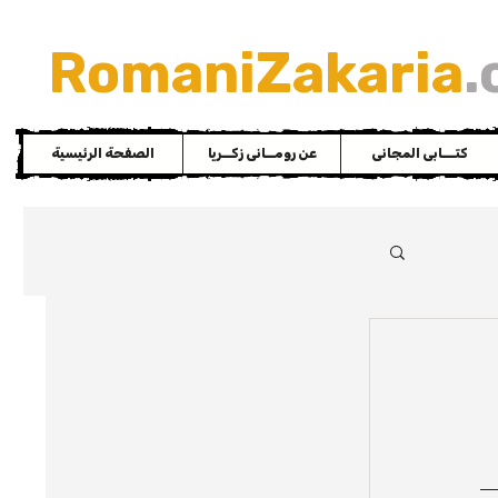
RomaniZakaria
.
كتـــابى المجانى
عن رومــانى زكــريا
الصفحة الرئيسية