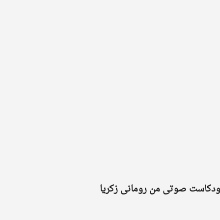
دكاست صوتى من رومانى زكريا  