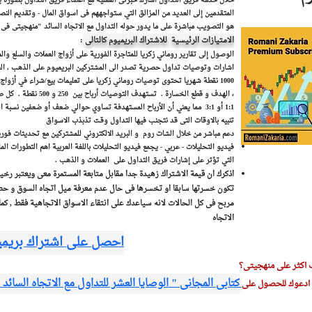
خلال خدمة فريق التداول أشارك خبرتى العملية مع أعضاء فريق التداول بصورة يومي
المتقدمين إلى العديد من المزالق التي ستواجههم فى اسواق المال - وتقديم الن
هو التصويب مباشرة على ما يدور حوله التداول مع الاتجاه السائد "منهجيتى فى 
الامتيازات الرئيسية للاشتراك البريميوم كالتالى
:
الوصول إلى تقارير روماني زكريا للمتاجرة الفورية على أزواج العملات والسلع وا
اشارات وتوصيات تداول حصرية تصدر الى المشتركين البريميوم على الذهب , العمل
1000 نقطة شهريا تحتوى توصيات روماني زكريا على تعليمات بيع/شراء في أزو
، الهدف و قطع الخسارة . تس
1:1 أو 3:1 مما يعني أن الأرباح المستهدفة تساوي حوالي ضعف أو ضعفين نسبة المخاطرة .
تنبيه بالاوقات التى قد نتجنب فيها التداول وقت تذبذب الاسواق
دعم مباشر من خلال الشات روم و البريد الالكتروني للمشتركين مع تحديثات فور
فيديو التحليلات - عربي - يجمع فيديو التحليلات باللغة العربية اهم التطورات الما
التي تؤثر على إشارات فريق التداول على العملات و الذهب .
اذكرك ان قيمة الاشتراك زهيدة جدا مقابل متابعة المستمرة معى ويعتبر رخ
تكون خسرتها سابقا او تخسرها فى حال عدم معرفة ميل اتجاه السوق و حضر
مربح فى كل الحالات لانه سياعدك على انتقاء الاسواق الاتجاهية فقط , كم
الاتجاه
احصل على اشتراك بريمي
 اكثر على منهجيتى؟
كتابى المجانى " الوصايا العشر للتداول مع الاتجاه السائد
دعوك للحصول على