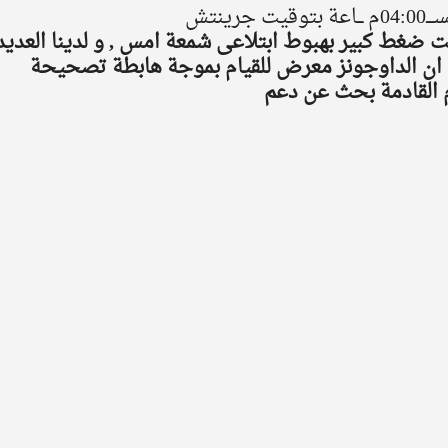
 الداو جونز ادنى 25550 تحت ضغط كبير بهبوط ابتلاعى شمعة امس , و لدينا العديد
ى ان الداوجونز معرض للقيام بموجة هابطة تصحيحة 
 القادمة بحث عن دعم 