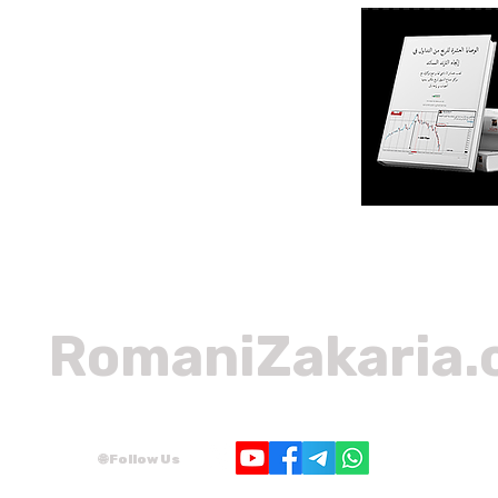
RomaniZakaria
🌐 Follow Us