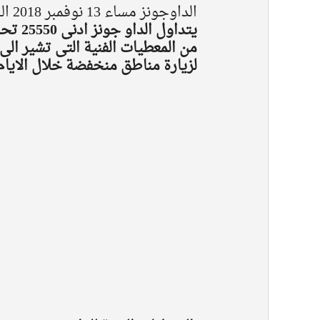
الداوجونز مساء 13 نوفمبر 2018 الســــ04:00م ـــاعة بتوقيت جرينتش
يتداول
من المعطيات الفنية التى تشير ال
لزيارة مناطق منخفضة خلال الايام