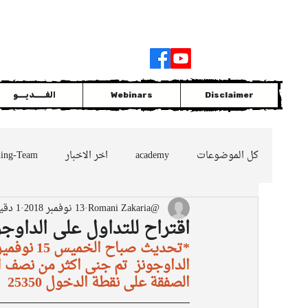
Join
|
Members Login
Disclaimer
Webinars
الفــــديـــو
كل الموضوعات
academy
اخر الاخبار
ding-Team
@Romani Zakaria
13 نوفمبر 2018
1 دقيقة قراءة
GOLD
التداول مع الاتجاه السائد
oil
nes
اقتراح للتداول على الداوج
*تحديث صباح الخميس 15 نوفمير2018 الســـ07:00 بتوقيت جرينتش ‏⁧ 
الصفقة على نقطة الدخول 25350