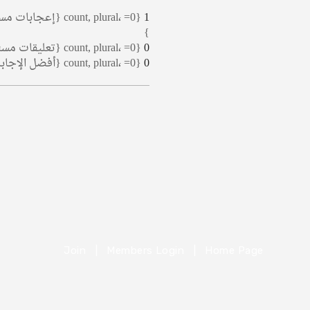
1
}
0
{count, plural، =0 {تعليقات مستلمة} =1 {تعليق مستلم} other {تعليقات مستلمة} }
0
{count, plural، =0 {أفضل الإجابات} =1 {أفضل إجابة} other {أفضل الإجابات} }
Join
|
Members Login
|
Home Page