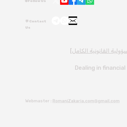
🌐 Follow Us
💬 Contact
Us
ؤولية القانونية الكامل
]
Dealing in financial
Copyright © 2026 | RomaniZakaria | All rights rese
Webmaster :
RomaniZakaria.com@gmail.com