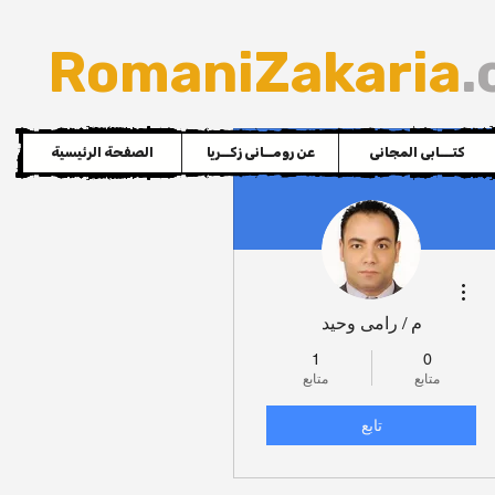
RomaniZakaria
.
كتـــابى المجانى
عن رومــانى زكــريا
الصفحة الرئيسية
مزيد من الإجراءات
م / رامى وحيد
1
0
متابع
متابع
تابع