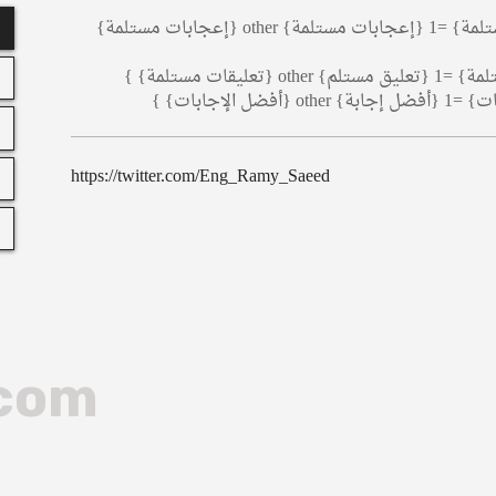
{count, plural، =0 {إعجابات مستلمة} =1 {إعجابات مستلمة} other {إعجابات مستلمة}
https://twitter.com/Eng_Ramy_Saeed
.com