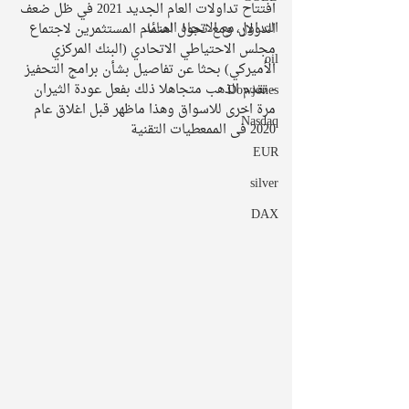
افتتاح تداولات العام الجديد 2021 في ظل ضعف 
التداول مع الاتجاه السائد
الدولار، ومع تحول اهتمام المستثمرين لاجتماع 
مجلس الاحتياطي الاتحادي (البنك المركزي 
oil
الأميركي) بحثا عن تفاصيل بشأن برامج التحفيز 
- تقدم الذهب متجاهلا ذلك بفعل عودة الثيران 
Dowjones
مرة اخرى للاسواق وهذا ماظهر قبل اغلاق عام 
Nasdaq
2020 فى الممعطيات التقنية 
EUR
silver
DAX