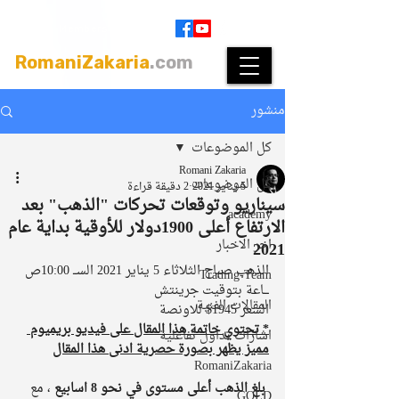
Join
|
Members Login
RomaniZakaria
.com
منشور
كل الموضوعات
Romani Zakaria
كل الموضوعات
5 يناير 2021
2 دقيقة قراءة
سيناريو وتوقعات تحركات "الذهب" بعد
academy
الارتفاع أعلى 1900دولار للأوقية بداية عام
اخر الاخبار
2021
الذهب صباح الثلاثاء 5 يناير 2021 الســ 10:00ص 
Trading-Team
ـــاعة بتوقيت جرينتش
المقالات الفنية
السعر 1945$ للاونصة
* تحتوي خاتمة هذا المقال على فيديو بريميوم 
اشارات تداول تفاعلية
مميز يظهر بصورة حصرية ادنى هذا المقال
RomaniZakaria
 بلغ الذهب أعلى مستوى في نحو 8 اسابيع
 ، مع 
GOLD