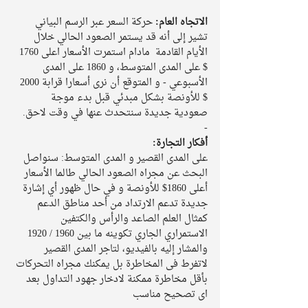
الاتجاه العام: 
حركة السعر عبر الرسم البياني 
تشير إلى أنه قد يستمر الصعود الحالي خلال 
الأيام القادمة  مادام استمرت الأسعار اعلى 1760 
$ على المدى المتوسط، و 1860 على المدى 
الأسبوعي - و المتوقع أن نرى أسعارا قرابة 2000 
$ للأونصة بشكل مبدئي قبل بدء موجة 
صعودية جديدة سنتحدث عنها في وقت لاحق. 
-
أفكار التجارة:
على المدى القصير و المدى المتوسط: سنواصل 
البحث عن مجراه الصعود الحالي طالما الأسعار 
أعلى 1860$ للأونصة و في حال ظهور أي إشارة 
جديدة تدعم الارتداد من أحد مناطق الدعم 
كمثال العلم الصاعد والرأس والكتفين 
الاستمراري الجاري تكوينه ما بين 1960 / 1920  
والمشار إليه بالفيديو، لتاجر المدى القصير 
لاتفرط فى المخاطرة بل يمكنك مجراه التحركات 
بأقل مخاطرة ممكنة لادخار جهود التداول بعد 
اى تصحيح مناسب 