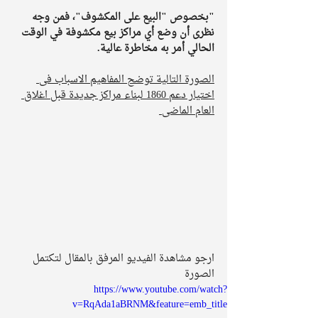
"بخصوص "البيع على المكشوف"، فمن وجه 
نظرى أن وضع أي مراكز بيع مكشوفة في الوقت 
الحالي أمر به مخاطرة عالية. 
الصورة التالية توضح المفاهيم الاسباب فى 
اختيار دعم 1860 لبناء مراكز جديدة قبل اغلاق 
العام الماضى 
ارجو مشاهدة الفيديو المرفق بالمقال لتكتمل 
الصورة 
https://www.youtube.com/watch?
v=RqAda1aBRNM&feature=emb_title