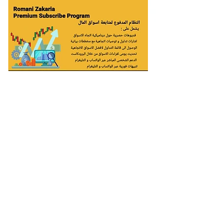
رومانى زكريا مضارب وتاجر محترف منذ عام 2005 فى اسواق الذهب
و المال العالمية , اتبنى فى التداول منهجية "التداول مع الاتجاه
السائد" , ​انا اقدم خدماتى فقط للتجار المهنيين الذين قرروا العيش
وفق مبادئ المتاجرة و الحفاظ على المال وتنميته على مدار الـــ30عام
القادمة و ليس الاسبوع واحد , انا افخر انى واحد من المحترفين فى
هذا المجال و صاحب رقم قياسى , من خلال خدمة فريق التداول
أشارك خبرتى العملية مع أعضاء فريق التداول بصورة يومية , أحاول
تنبيه المتداولين المبتدئين و المتقدمين إلى العديد من المزالق التي
ستواجههم فى اسواق المال - وتقديم النصيحة بشأن التغلب على تلك
المخاطر . هدفي هو التصويب مباشرة على ما يدور حوله التداول مع
الاتجاه السائد "منهجيتى فى التداول"
الامتيازات الرئيسية للاشتراك البريميوم كالتالى
:
الوصول إلى تقارير روماني زكريا للمتاجرة الفورية على أزواج العملات
والسلع والمؤشرات فى اسواق المال العالمية