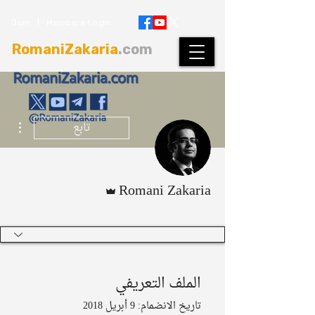
Join
|
Members Login
RomaniZakaria
.com
مزيد
تابع
المسؤول
Romani Zakaria
4
+
🥇| Owner
الملف التعريفي
تاريخ الانضمام: 9 أبريل 2018