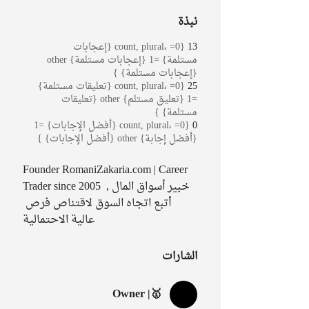
نبذة
13
{count, plural، =0 {إعجابات
مستلمة} =1 {إعجابات مستلمة} other
{إعجابات مستلمة} }
25
{count, plural، =0 {تعليقات مستلمة}
=1 {تعليق مستلم} other {تعليقات
مستلمة} }
0
{count, plural، =0 {أفضل الإجابات} =1
{أفضل إجابة} other {أفضل الإجابات} }
Founder RomaniZakaria.com | Career 
Trader since 2005 خبير أسواق المال , 
أتبع اتجاه السوق لاقتناص فرص 
عالية الاحتمالية 
الشارات
🥇| Owner