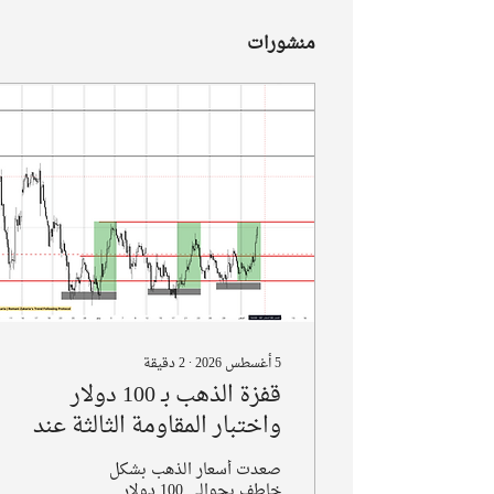
منشورات
5 أغسطس 2026
∙
2
دقيقة
قفزة الذهب بـ 100 دولار
واختبار المقاومة الثالثة عند
4200$: هل يقترب انحسار
صعدت أسعار الذهب بشكل
"الفومو" وضجيج
خاطف بحوالي 100 دولار